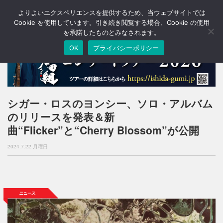
よりよいエクスペリエンスを提供するため、当ウェブサイトでは
T
o
Cookie を使用しています。引き続き閲覧する場合、Cookie の使用
g
を承諾したものとみなされます。
g
OK
プライバシーポリシー
l
e
n
a
v
i
シガー・ロスのヨンシー、ソロ・アルバム
g
のリリースを発表＆新
a
t
曲“Flicker”と“Cherry Blossom”が公開
i
o
2024.7.22 月曜日
n