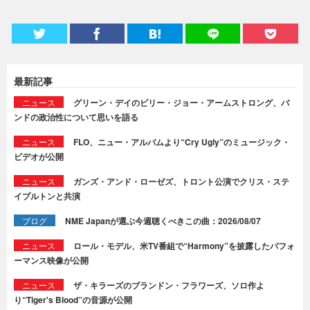
最新記事
ニュース
グリーン・デイのビリー・ジョー・アームストロング、バ
ンドの政治性について思いを語る
ニュース
FLO、ニュー・アルバムより“Cry Ugly”のミュージック・
ビデオが公開
ニュース
ガンズ・アンド・ローゼズ、トロント公演でクリス・ステ
イプルトンと共演
ブログ
NME Japanが選ぶ今週聴くべきこの曲：2026/08/07
ニュース
ロール・モデル、米TV番組で“Harmony”を披露したパフォ
ーマンス映像が公開
ニュース
ザ・キラーズのブランドン・フラワーズ、ソロ作よ
り“Tiger's Blood”の音源が公開