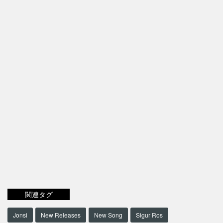
関連タグ
Jonsi
New Releases
New Song
Sigur Ros