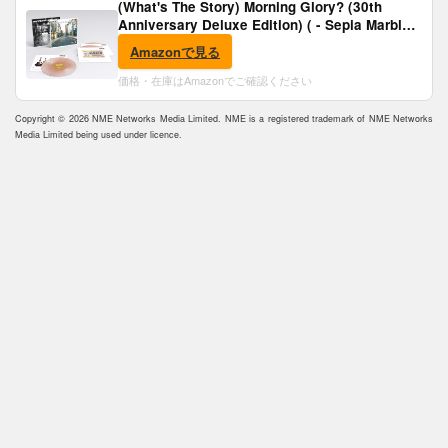
(What's The Story) Morning Glory? (30th
Anniversary Deluxe Edition) ( - Sepia Marble
Vinyl) [Analog]
Amazonで見る
価格・在庫はAmazonでご確認ください
Copyright © 2026 NME Networks Media Limited. NME is a registered trademark of NME Networks
Media Limited being used under licence.