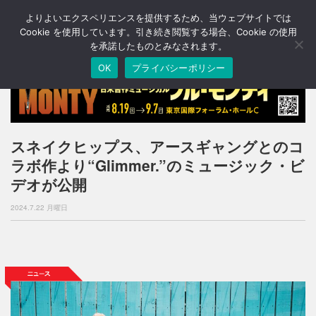
よりよいエクスペリエンスを提供するため、当ウェブサイトでは
T
o
Cookie を使用しています。引き続き閲覧する場合、Cookie の使用
g
を承諾したものとみなされます。
g
OK
プライバシーポリシー
l
e
n
a
v
i
スネイクヒップス、アースギャングとのコ
g
ラボ作より“Glimmer.”のミュージック・ビ
a
t
デオが公開
i
o
2024.7.22 月曜日
n