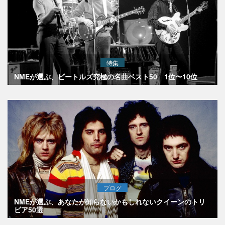
特集
NMEが選ぶ、ビートルズ究極の名曲ベスト50 1位〜10位
ブログ
NMEが選ぶ、あなたが知らないかもしれないクイーンのトリ
ビア50選