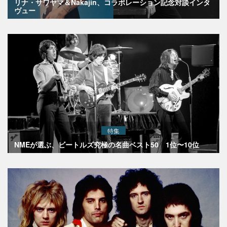
リナ・サワヤマ＆Nakajin、コラボレーション記念対談インタ
ヴュー
特集
NMEが選ぶ、ビートルズ究極の名曲ベスト50 1位〜10位