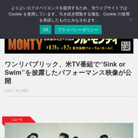
よりよいエクスペリエンスを提供するため、当ウェブサイトでは
T
o
Cookie を使用しています。引き続き閲覧する場合、Cookie の使用
g
を承諾したものとみなされます。
g
OK
プライバシーポリシー
l
e
n
a
v
i
ワンリパブリック、米TV番組で“Sink or
g
Swim”を披露したパフォーマンス映像が公
a
t
開
i
o
2024.7.22 月曜日
n