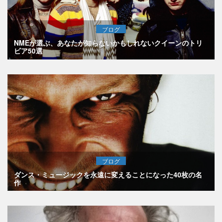
ブログ
NMEが選ぶ、あなたが知らないかもしれないクイーンのトリ
ビア50選
ブログ
ダンス・ミュージックを永遠に変えることになった40枚の名
作