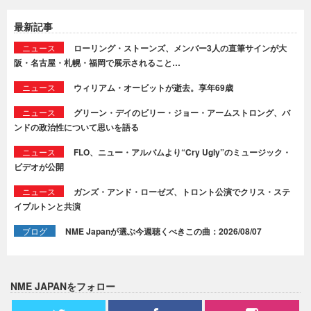
最新記事
ニュース
ローリング・ストーンズ、メンバー3人の直筆サインが大
阪・名古屋・札幌・福岡で展示されること…
ニュース
ウィリアム・オービットが逝去。享年69歳
ニュース
グリーン・デイのビリー・ジョー・アームストロング、バ
ンドの政治性について思いを語る
ニュース
FLO、ニュー・アルバムより“Cry Ugly”のミュージック・
ビデオが公開
ニュース
ガンズ・アンド・ローゼズ、トロント公演でクリス・ステ
イプルトンと共演
ブログ
NME Japanが選ぶ今週聴くべきこの曲：2026/08/07
NME JAPANをフォロー