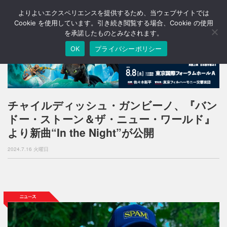
よりよいエクスペリエンスを提供するため、当ウェブサイトでは
T
o
Cookie を使用しています。引き続き閲覧する場合、Cookie の使用
g
を承諾したものとみなされます。
g
OK
プライバシーポリシー
l
e
n
a
v
i
チャイルディッシュ・ガンビーノ、『バン
g
ドー・ストーン＆ザ・ニュー・ワールド』
a
t
より新曲“In the Night”が公開
i
o
2024.7.16 火曜日
n