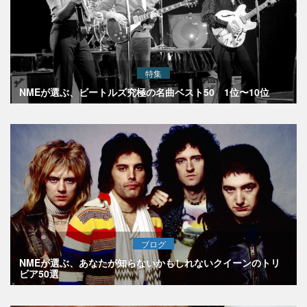
特集
NMEが選ぶ、ビートルズ究極の名曲ベスト50 1位〜10位
ブログ
NMEが選ぶ、あなたが知らないかもしれないクイーンのトリ
ビア50選