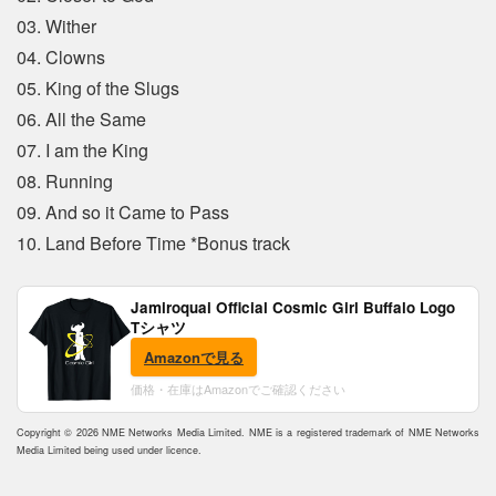
03. Wither
04. Clowns
05. King of the Slugs
06. All the Same
07. I am the King
08. Running
09. And so it Came to Pass
10. Land Before Time *Bonus track
Jamiroquai Official Cosmic Girl Buffalo Logo
Tシャツ
Amazonで見る
価格・在庫はAmazonでご確認ください
Copyright © 2026 NME Networks Media Limited. NME is a registered trademark of NME Networks
Media Limited being used under licence.