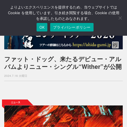
よりよいエクスペリエンスを提供するため、当ウェブサイトでは
T
o
Cookie を使用しています。引き続き閲覧する場合、Cookie の使用
g
を承諾したものとみなされます。
g
OK
プライバシーポリシー
l
e
n
a
v
i
ファット・ドッグ、来たるデビュー・アル
g
バムよりニュー・シングル“Wither”が公開
a
t
2024.7.16 火曜日
i
o
n