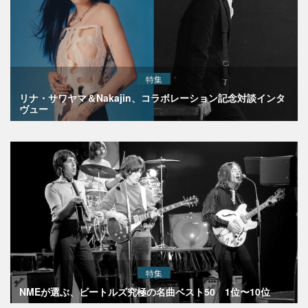
特集
リナ・サワヤマ＆Nakajin、コラボレーション記念対談インタ
ヴュー
特集
NMEが選ぶ、ビートルズ究極の名曲ベスト50 1位〜10位