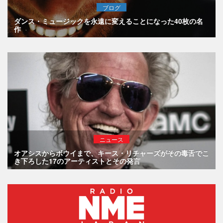
ブログ
ダンス・ミュージックを永遠に変えることになった40枚の名
作
ニュース
オアシスからボウイまで、キース・リチャーズがその毒舌でこ
き下ろした17のアーティストとその発言