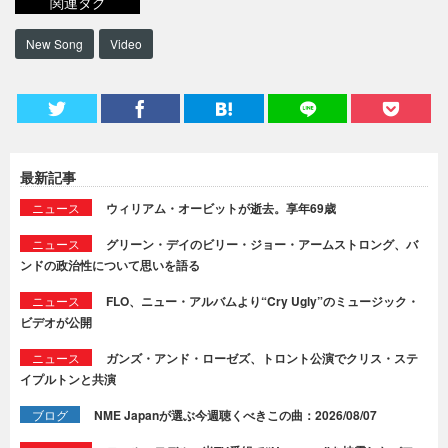
関連タグ
New Song
Video
最新記事
ニュース
ウィリアム・オービットが逝去。享年69歳
ニュース
グリーン・デイのビリー・ジョー・アームストロング、バ
ンドの政治性について思いを語る
ニュース
FLO、ニュー・アルバムより“Cry Ugly”のミュージック・
ビデオが公開
ニュース
ガンズ・アンド・ローゼズ、トロント公演でクリス・ステ
イプルトンと共演
ブログ
NME Japanが選ぶ今週聴くべきこの曲：2026/08/07