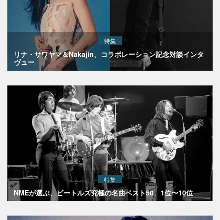
特集
リナ・サワヤマ＆Nakajin、コラボレーション記念対談インタ
ヴュー
特集
NMEが選ぶ、ビートルズ究極の名曲ベスト50 1位〜10位