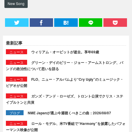
New Song
最新記事
ニュース
ウィリアム・オービットが逝去。享年69歳
ニュース
グリーン・デイのビリー・ジョー・アームストロング、バ
ンドの政治性について思いを語る
ニュース
FLO、ニュー・アルバムより“Cry Ugly”のミュージック・
ビデオが公開
ニュース
ガンズ・アンド・ローゼズ、トロント公演でクリス・ステ
イプルトンと共演
ブログ
NME Japanが選ぶ今週聴くべきこの曲：2026/08/07
ニュース
ロール・モデル、米TV番組で“Harmony”を披露したパフォ
ーマンス映像が公開