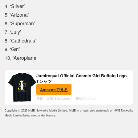
4. ‘Silver’
5. ‘Arizona’
6. ‘Superman’
7. ‘July’
8. ‘Cathedrals’
9. ‘Girl’
10. ‘Aeroplane’
Jamiroquai Official Cosmic Girl Buffalo Logo
Tシャツ
Amazonで見る
価格・在庫はAmazonでご確認ください
Copyright © 2026 NME Networks Media Limited. NME is a registered trademark of NME Networks
Media Limited being used under licence.