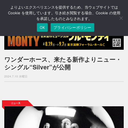
よりよいエクスペリエンスを提供するため、当ウェブサイトでは
T
o
Cookie を使用しています。引き続き閲覧する場合、Cookie の使用
g
を承諾したものとみなされます。
g
OK
プライバシーポリシー
l
e
n
a
v
i
ワンダーホース、来たる新作よりニュー・
g
シングル“Silver”が公開
a
t
2024.7.10 水曜日
i
o
n