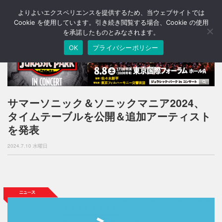
よりよいエクスペリエンスを提供するため、当ウェブサイトでは
T
o
Cookie を使用しています。引き続き閲覧する場合、Cookie の使用
g
を承諾したものとみなされます。
g
OK
プライバシーポリシー
l
e
n
a
v
i
サマーソニック＆ソニックマニア2024、
g
タイムテーブルを公開＆追加アーティスト
a
t
を発表
i
o
2024.7.10 水曜日
n