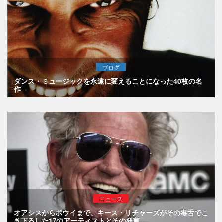
ブログ
ダンス・ミュージックを永遠に変えることになった40枚の名
作
ニュース
オアシスからボウイまで、キース・リチャーズがその毒舌でこ
き下ろした17のアーティストとその発言