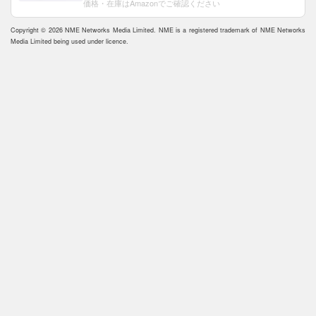
価格・在庫はAmazonでご確認ください
Copyright © 2026 NME Networks Media Limited. NME is a registered trademark of NME Networks
Media Limited being used under licence.