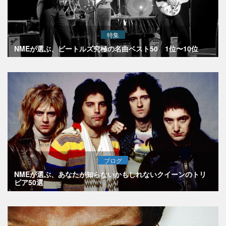
特集
NMEが選ぶ、ビートルズ究極の名曲ベスト50 1位〜10位
ブログ
NMEが選ぶ、あなたが知らないかもしれないクイーンのトリ
ビア50選