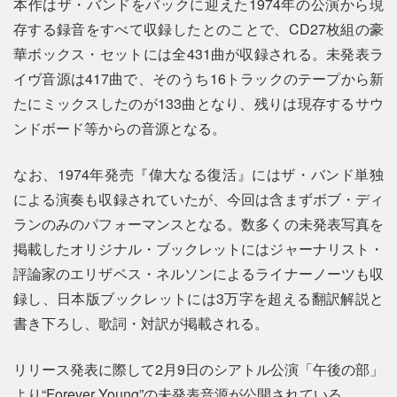
本作はザ・バンドをバックに迎えた1974年の公演から現
存する録音をすべて収録したとのことで、CD27枚組の豪
華ボックス・セットには全431曲が収録される。未発表ラ
イヴ音源は417曲で、そのうち16トラックのテープから新
たにミックスしたのが133曲となり、残りは現存するサウ
ンドボード等からの音源となる。
なお、1974年発売『偉大なる復活』にはザ・バンド単独
による演奏も収録されていたが、今回は含まずボブ・ディ
ランのみのパフォーマンスとなる。数多くの未発表写真を
掲載したオリジナル・ブックレットにはジャーナリスト・
評論家のエリザベス・ネルソンによるライナーノーツも収
録し、日本版ブックレットには3万字を超える翻訳解説と
書き下ろし、歌詞・対訳が掲載される。
リリース発表に際して2月9日のシアトル公演「午後の部」
より“Forever Young”の未発表音源が公開されている。