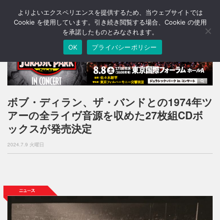
よりよいエクスペリエンスを提供するため、当ウェブサイトでは
T
o
Cookie を使用しています。引き続き閲覧する場合、Cookie の使用
g
を承諾したものとみなされます。
g
OK
プライバシーポリシー
l
e
n
a
v
i
ボブ・ディラン、ザ・バンドとの1974年ツ
g
アーの全ライヴ音源を収めた27枚組CDボ
a
t
ックスが発売決定
i
o
2024.7.9 火曜日
n