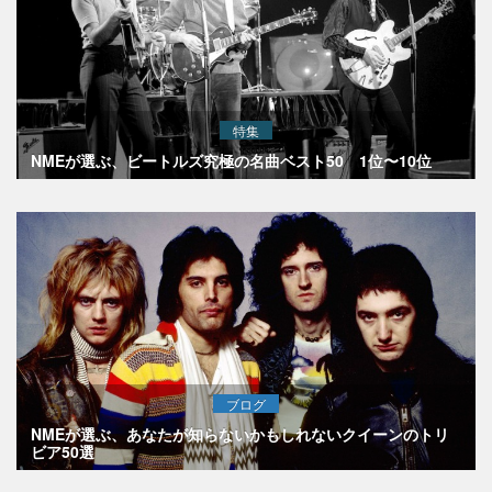
特集
NMEが選ぶ、ビートルズ究極の名曲ベスト50 1位〜10位
ブログ
NMEが選ぶ、あなたが知らないかもしれないクイーンのトリ
ビア50選