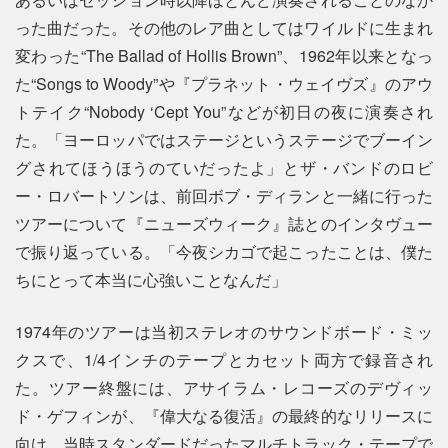
った曲だった。その他のレア曲としてはワイルドに生まれ
変わった“The Ballad of Hollis Brown”、1962年以来となっ
た“Songs to Woody”や『プラネット・ウェイヴズ』のアウ
トテイク“Nobody ‘Cept You”などが初日の夜に演奏され
た。「ヨーロッパではステージというステージでブーイン
グされてほうほうのていだったよ」とザ・バンドのロビ
ー・ロバートソンは、前回ボブ・ディランと一緒に行った
ツアーについて『ニューズウィーク』誌とのインタヴュー
で振り返っている。「今夜シカゴで起こったことは、僕た
ちにとって本当に心強いことなんだ」
1974年のツアーは当初ステレオのサウンドボード・ミッ
クスで、1/4インチのテープとカセット両方で録音され
た。ツアー終盤には、アサイラム・レコーズのデヴィッ
ド・ゲフィンが、『偉大なる復活』の最終的なリリースに
向け、当時スタンダードだったマルチトラック・テープで