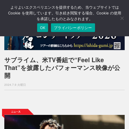
よりよいエクスペリエンスを提供するため、当ウェブサイトでは
T
o
Cookie を使用しています。引き続き閲覧する場合、Cookie の使用
g
を承諾したものとみなされます。
g
OK
プライバシーポリシー
l
e
n
a
v
i
サブライム、米TV番組で“Feel Like
g
That”を披露したパフォーマンス映像が公
a
t
開
i
o
2024.7.9 火曜日
n