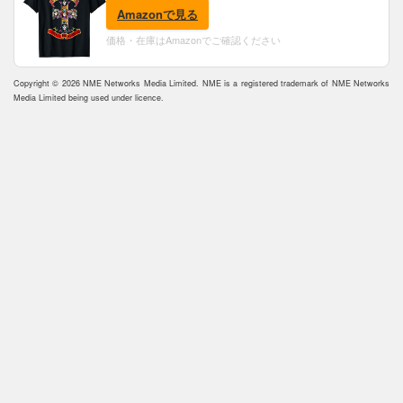
Amazonで見る
価格・在庫はAmazonでご確認ください
Copyright © 2026 NME Networks Media Limited. NME is a registered trademark of NME Networks
Media Limited being used under licence.