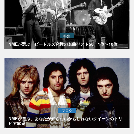
特集
NMEが選ぶ、ビートルズ究極の名曲ベスト50 1位〜10位
ブログ
NMEが選ぶ、あなたが知らないかもしれないクイーンのトリ
ビア50選