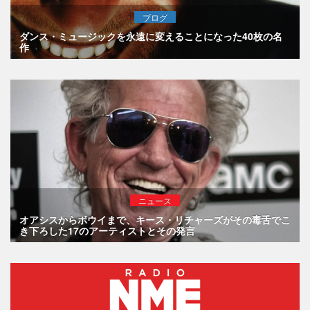
ブログ
ダンス・ミュージックを永遠に変えることになった40枚の名
作
ニュース
オアシスからボウイまで、キース・リチャーズがその毒舌でこ
き下ろした17のアーティストとその発言