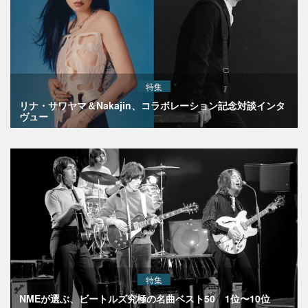
特集
リナ・サワヤマ＆Nakajin、コラボレーション記念対談インタ
ヴュー
特集
NMEが選ぶ、ビートルズ究極の名曲ベスト50 1位〜10位