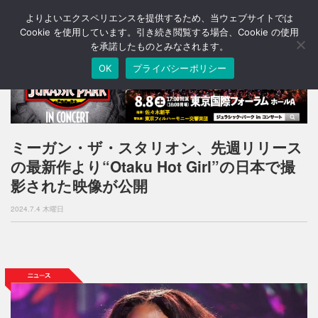
よりよいエクスペリエンスを提供するため、当ウェブサイトでは
T
o
Cookie を使用しています。引き続き閲覧する場合、Cookie の使用
g
を承諾したものとみなされます。
g
OK
プライバシーポリシー
l
e
n
a
v
i
ミーガン・ザ・スタリオン、先週リリース
g
の最新作より“Otaku Hot Girl”の日本で撮
a
t
影された映像が公開
i
o
2024.7.4 木曜日
n