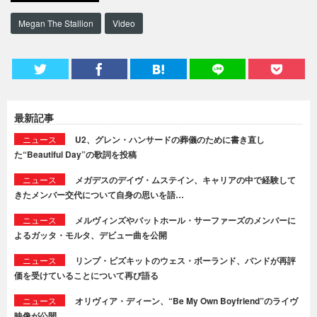
Megan The Stallion
Video
最新記事
ニュース
U2、グレン・ハンサードの葬儀のために書き直し
た“Beautiful Day”の歌詞を投稿
ニュース
メガデスのデイヴ・ムステイン、キャリアの中で経験して
きたメンバー交代について自身の思いを語…
ニュース
メルヴィンズやバットホール・サーファーズのメンバーに
よるガッタ・モルタ、デビュー曲を公開
ニュース
リンプ・ビズキットのウェス・ボーランド、バンドが再評
価を受けていることについて再び語る
ニュース
オリヴィア・ディーン、“Be My Own Boyfriend”のライヴ
映像が公開