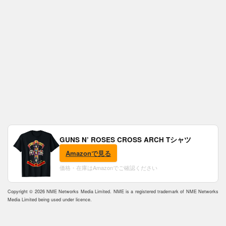
GUNS N’ ROSES CROSS ARCH Tシャツ
Amazonで見る
価格・在庫はAmazonでご確認ください
Copyright © 2026 NME Networks Media Limited. NME is a registered trademark of NME Networks
Media Limited being used under licence.