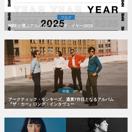
ブログ
NMEが選ぶアルバム・オブ・ザ・イヤー2025
特集
アークティック・モンキーズ、通算7作目となるアルバム
『ザ・カー』ロング・インタヴュー