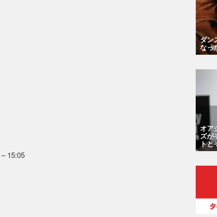
ダン
なっ
オア
ズが
トと
 – 15:05