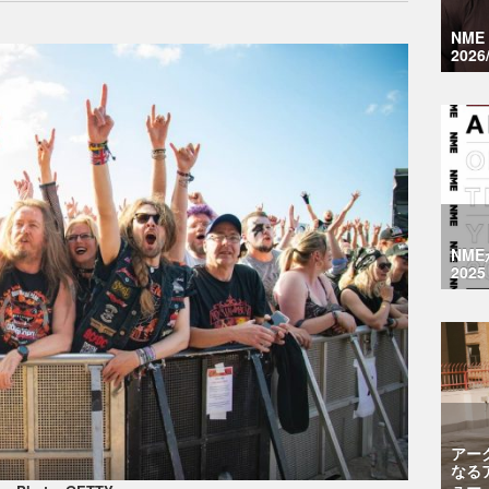
NM
2026
NM
2025
アー
なる
ュー