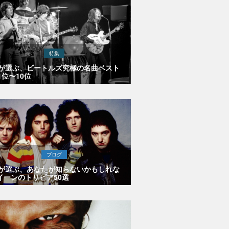
特集
Eが選ぶ、ビートルズ究極の名曲ベスト
1位〜10位
ブログ
Eが選ぶ、あなたが知らないかもしれな
イーンのトリビア50選