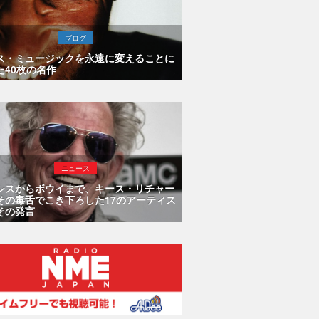
ブログ
ス・ミュージックを永遠に変えることに
た40枚の名作
ニュース
シスからボウイまで、キース・リチャー
その毒舌でこき下ろした17のアーティス
その発言