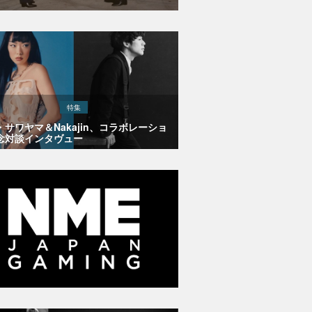
特集
・サワヤマ＆Nakajin、コラボレーショ
念対談インタヴュー