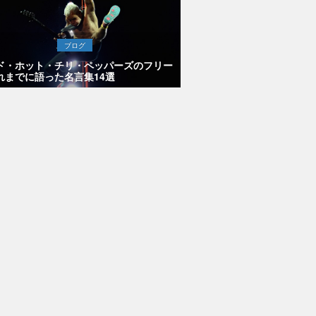
ブログ
ド・ホット・チリ・ペッパーズのフリー
れまでに語った名言集14選