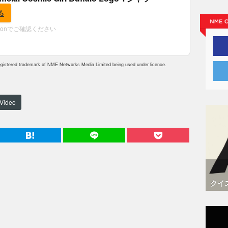
る
zonでご確認ください
istered trademark of NME Networks Media Limited being used under licence.
Video
クイ