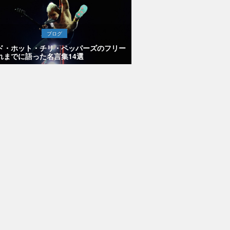
ブログ
ド・ホット・チリ・ペッパーズのフリー
れまでに語った名言集14選