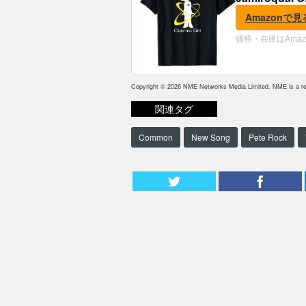
Amazonで見
価格・在庫はAma
Copyright © 2026 NME Networks Media Limited. NME is a reg
関連タグ
Common
New Song
Pete Rock