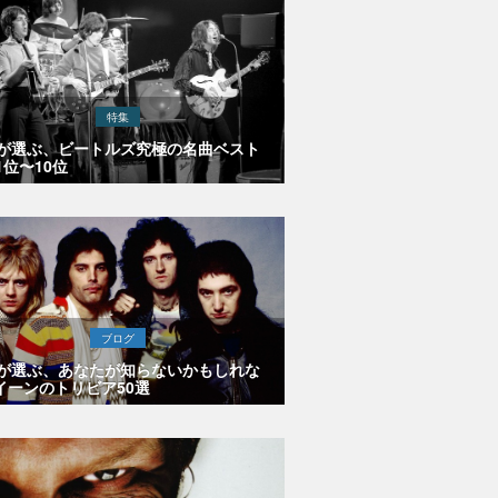
特集
Eが選ぶ、ビートルズ究極の名曲ベスト
1位〜10位
ブログ
Eが選ぶ、あなたが知らないかもしれな
イーンのトリビア50選