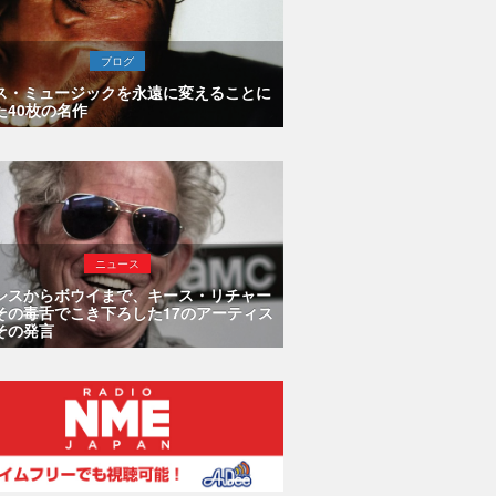
ブログ
ス・ミュージックを永遠に変えることに
た40枚の名作
ニュース
シスからボウイまで、キース・リチャー
その毒舌でこき下ろした17のアーティス
その発言