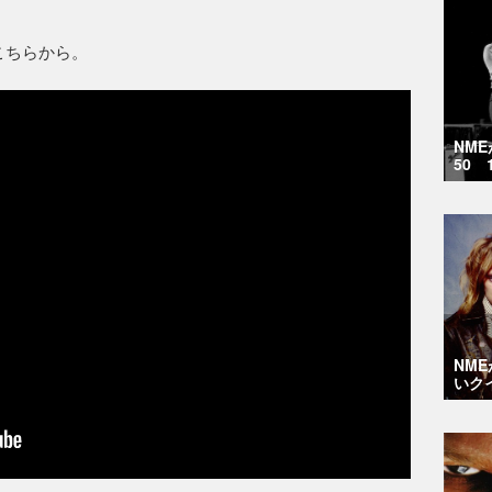
はこちらから。
NM
50 
NM
いク