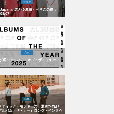
ブログ
E Japanが選ぶ今週聴くべきこの曲：
/08/07
ブログ
Eが選ぶアルバム・オブ・ザ・イヤー
特集
クティック・モンキーズ、通算7作目と
アルバム『ザ・カー』ロング・インタヴ