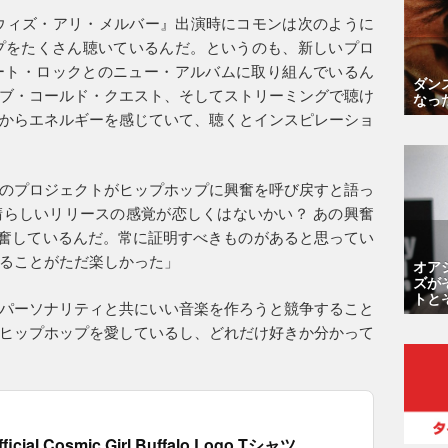
・ウィズ・アリ・メルバー』出演時にコモンは次のように
プをたくさん聴いているんだ。というのも、新しいプロ
ート・ロックとのニュー・アルバムに取り組んでいるん
ダン
ブ・コールド・クエスト、そしてストリーミングで聴け
なっ
からエネルギーを感じていて、聴くとインスピレーショ
のプロジェクトがヒップホップに興奮を呼び戻すと語っ
らしいリリースの感覚が恋しくはないかい？ あの興奮
興奮しているんだ。常に証明すべきものがあると思ってい
ることがただ楽しかった」
オア
ズが
トと
パーソナリティと共にいい音楽を作ろうと競争すること
ヒップホップを愛しているし、どれだけ好きか分かって
fficial Cosmic Girl Buffalo Logo Tシャツ