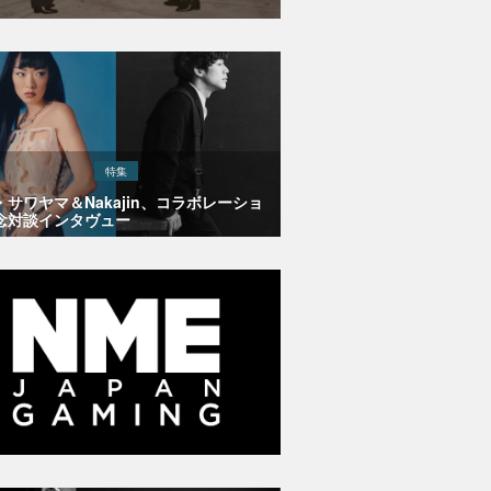
特集
・サワヤマ＆Nakajin、コラボレーショ
念対談インタヴュー