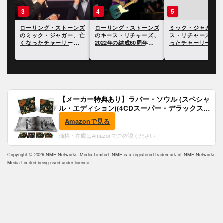
3
4
5
ンズ
ローリング・ストーンズ
ローリング・ストーンズ
ミック・ジャガーと
ズ、
のミック・ジャガー、亡
のキース・リチャーズ、
ス・リチャーズ、亡
セサ
くなったチャーリー・ワ
2022年の結成60周年につ
ったチャーリー・ワ
ッツについて語る
いて語る
に追悼の意を表明
【メーカー特典あり】ラバー・ソウル (スペシャ
ル・エディション)(4CDスーパー・デラックス)
(完全生産限定盤)(SHM-CD)(特典:B2ポスター付)
Amazonで見る
価格・在庫はAmazonでご確認ください
Copyright © 2026 NME Networks Media Limited. NME is a registered trademark of NME Networks
Media Limited being used under licence.