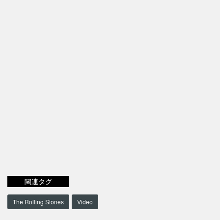
関連タグ
The Rolling Stones
Video