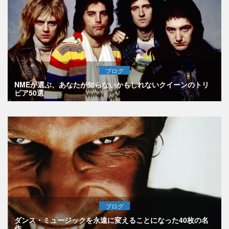
ブログ
NMEが選ぶ、あなたが知らないかもしれないクイーンのトリ
ビア50選
ブログ
ダンス・ミュージックを永遠に変えることになった40枚の名
作