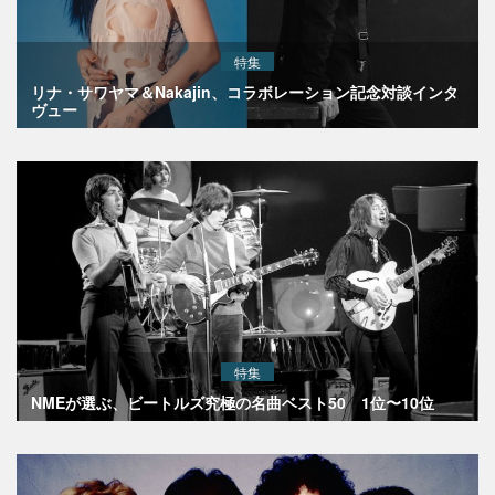
特集
リナ・サワヤマ＆Nakajin、コラボレーション記念対談インタ
ヴュー
特集
NMEが選ぶ、ビートルズ究極の名曲ベスト50 1位〜10位