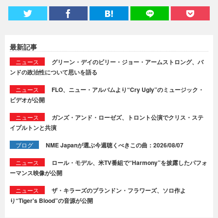
最新記事
ニュース
グリーン・デイのビリー・ジョー・アームストロング、バ
ンドの政治性について思いを語る
ニュース
FLO、ニュー・アルバムより“Cry Ugly”のミュージック・
ビデオが公開
ニュース
ガンズ・アンド・ローゼズ、トロント公演でクリス・ステ
イプルトンと共演
ブログ
NME Japanが選ぶ今週聴くべきこの曲：2026/08/07
ニュース
ロール・モデル、米TV番組で“Harmony”を披露したパフォ
ーマンス映像が公開
ニュース
ザ・キラーズのブランドン・フラワーズ、ソロ作よ
り“Tiger's Blood”の音源が公開