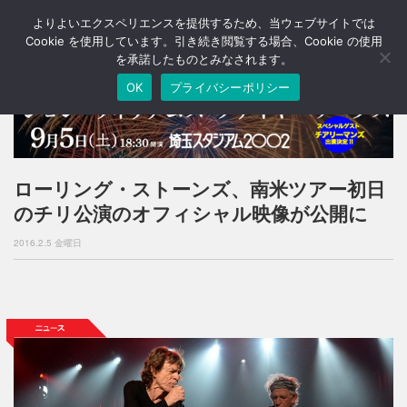
よりよいエクスペリエンスを提供するため、当ウェブサイトでは
T
o
Cookie を使用しています。引き続き閲覧する場合、Cookie の使用
g
を承諾したものとみなされます。
g
OK
プライバシーポリシー
l
e
n
a
v
i
ローリング・ストーンズ、南米ツアー初日
g
のチリ公演のオフィシャル映像が公開に
a
t
2016.2.5 金曜日
i
o
n