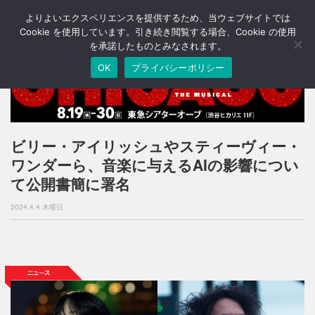
よりよいエクスペリエンスを提供するため、当ウェブサイトでは
T
o
Cookie を使用しています。引き続き閲覧する場合、Cookie の使用
g
を承諾したものとみなされます。
g
OK
プライバシーポリシー
l
e
n
a
v
i
ビリー・アイリッシュやスティーヴィー・
g
ワンダーら、音楽に与えるAIの影響につい
a
t
て公開書簡に署名
i
o
2024.4.4 木曜日
n