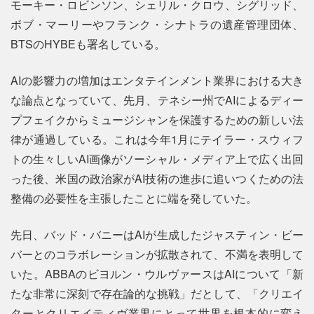
モーキー・ロビンソン、シェリル・クロウ、シグリッド、
ボブ・マーリーやフランク・シナトラの遺産管理団体、
BTSのHYBEも署名している。
AIの影響力の増加はエンタテインメント業界における大き
な論点となっていて、先月、テネシー州でAIによるディー
プフェイクからミュージシャンを保護するための新しい法
律が通過している。これは今年1月にテイラー・スウィフ
トの生々しいAI画像がソーシャル・メディア上で広く出回
った後、米国の政治家がAI技術の進歩に追いつくための法
整備の必要性を主張したことに端を発していた。
先日、バッド・バニーはAIが生成したジャスティン・ビー
バーとのコラボレーションが拡散されて、不満を表明して
いた。ABBAのビヨルン・ウルヴァースはAIについて「新
たな非常に深刻で存在論的な挑戦」だとして、「クリエイ
ターとクリエイティヴ業界にとって世界を根本的に変え