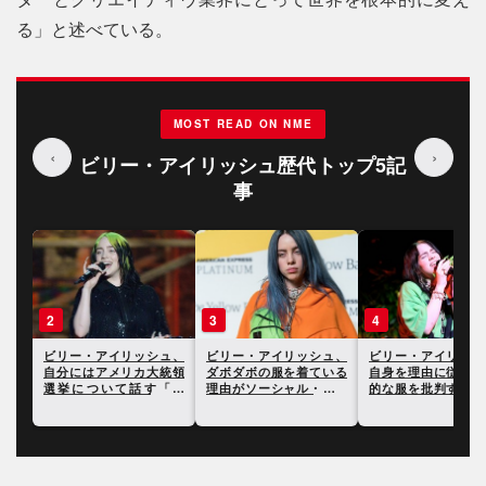
る」と述べている。
MOST READ ON NME
‹
›
ビリー・アイリッシュ歴代トップ5記
事
3
4
5
アイリッシュ、
ビリー・アイリッシュ、
ビリー・アイリッシュ、
ビリー・
アメリカ大統領
ダボダボの服を着ている
自身を理由に従来の女性
ストーカ
いて話す「責
理由がソーシャル・メデ
的な服を批判する人たち
れた人物
ると語る
ィアで話題に
に反論
て死亡し
に