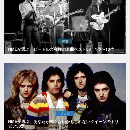
特集
NMEが選ぶ、ビートルズ究極の名曲ベスト50 1位〜10位
ブログ
NMEが選ぶ、あなたが知らないかもしれないクイーンのトリ
ビア50選