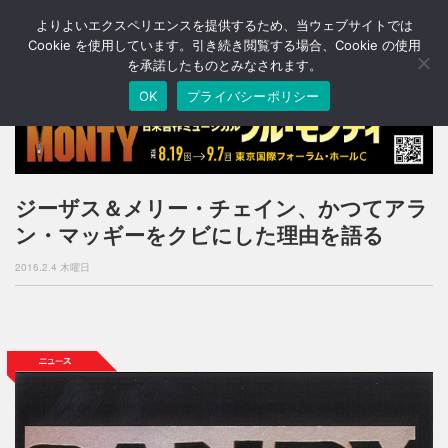
よりよいエクスペリエンスを提供するため、当ウェブサイトでは
T
o
Cookie を使用しています。引き続き閲覧する場合、Cookie の使用
g
を承諾したものとみなされます。
g
OK
プライバシーポリシー
l
e
n
a
v
i
ジーザス＆メリー・チェイン、かつてアラ
g
ン・マッギーをクビにした理由を語る
a
t
2016.2.4 木曜日
i
o
n