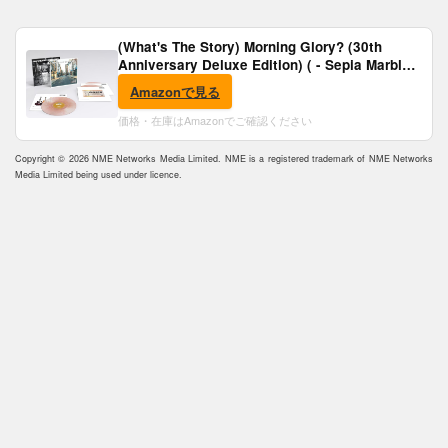
(What's The Story) Morning Glory? (30th
Anniversary Deluxe Edition) ( - Sepia Marble
Vinyl) [Analog]
Amazonで見る
価格・在庫はAmazonでご確認ください
Copyright © 2026 NME Networks Media Limited. NME is a registered trademark of NME Networks
Media Limited being used under licence.