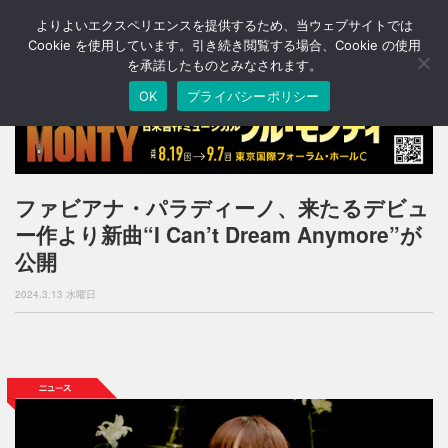
よりよいエクスペリエンスを提供するため、当ウェブサイトでは
T
o
Cookie を使用しています。引き続き閲覧する場合、Cookie の使用
g
を承諾したものとみなされます。
g
OK
プライバシーポリシー
l
e
n
a
v
i
ファビアナ・パラディーノ、来たるデビュ
g
ー作より新曲“I Can’t Dream Anymore”が
a
t
公開
i
o
2024.3.13 水曜日
n