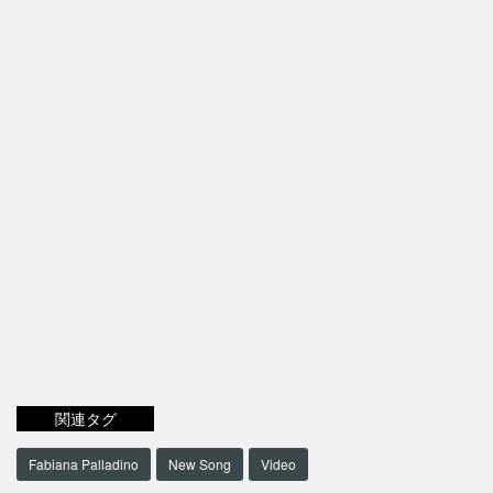
関連タグ
Fabiana Palladino
New Song
Video