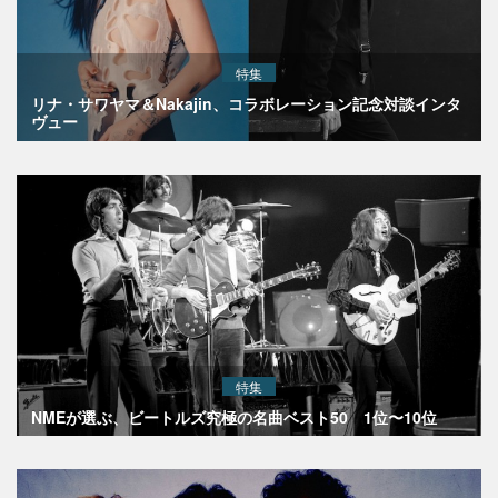
特集
リナ・サワヤマ＆Nakajin、コラボレーション記念対談インタ
ヴュー
特集
NMEが選ぶ、ビートルズ究極の名曲ベスト50 1位〜10位