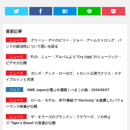
最新記事
ニュース
グリーン・デイのビリー・ジョー・アームストロング、バ
ンドの政治性について思いを語る
ニュース
FLO、ニュー・アルバムより“Cry Ugly”のミュージック・
ビデオが公開
ニュース
ガンズ・アンド・ローゼズ、トロント公演でクリス・ステ
イプルトンと共演
ブログ
NME Japanが選ぶ今週聴くべきこの曲：2026/08/07
ニュース
ロール・モデル、米TV番組で“Harmony”を披露したパフォ
ーマンス映像が公開
ニュース
ザ・キラーズのブランドン・フラワーズ、ソロ作よ
り“Tiger's Blood”の音源が公開