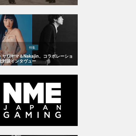
特集
・サワヤマ＆Nakajin、コラボレーショ
念対談インタヴュー