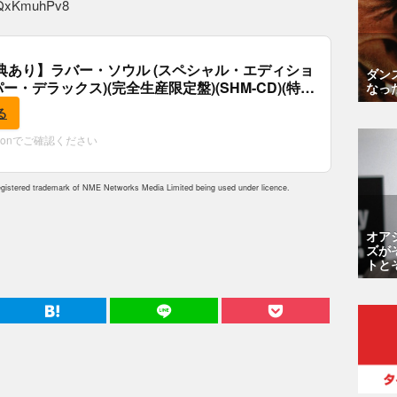
gJQxKmuhPv8
典あり】ラバー・ソウル (スペシャル・エディショ
ダン
パー・デラックス)(完全生産限定盤)(SHM-CD)(特
なっ
付)
る
zonでご確認ください
istered trademark of NME Networks Media Limited being used under licence.
オア
ズが
トと