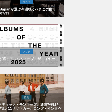
ブログ
E Japanが選ぶ今週聴くべきこの曲：
/07/31
ブログ
Eが選ぶアルバム・オブ・ザ・イヤー
特集
クティック・モンキーズ、通算7作目と
アルバム『ザ・カー』ロング・インタヴ