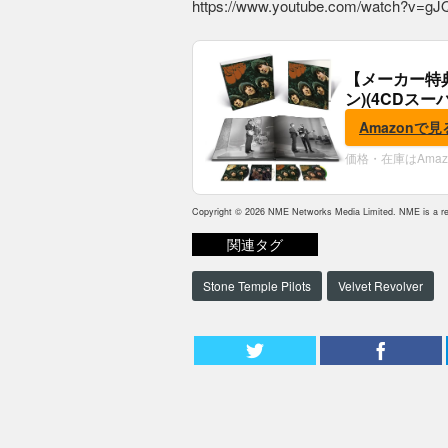
https://www.youtube.com/watch?v=
【メーカー特
ン)(4CDスー
典:B2ポスター
Amazonで見
価格・在庫はAma
Copyright © 2026 NME Networks Media Limited. NME is a reg
関連タグ
Stone Temple Pilots
Velvet Revolver