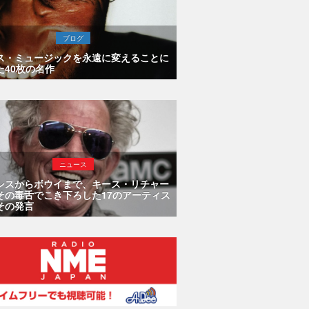
ブログ
ス・ミュージックを永遠に変えることに
た40枚の名作
ニュース
シスからボウイまで、キース・リチャー
その毒舌でこき下ろした17のアーティス
その発言