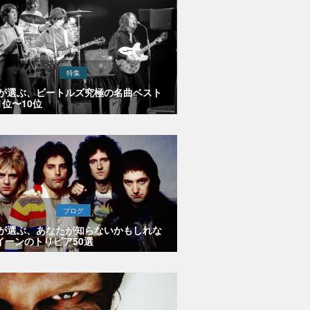
特集
Eが選ぶ、ビートルズ究極の名曲ベスト
1位〜10位
ブログ
Eが選ぶ、あなたが知らないかもしれな
イーンのトリビア50選