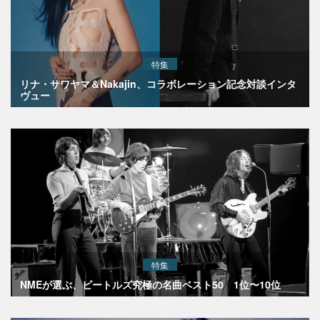
特集
リナ・サワヤマ＆Nakajin、コラボレーション記念対談インタ
ヴュー
特集
NMEが選ぶ、ビートルズ究極の名曲ベスト50 1位〜10位