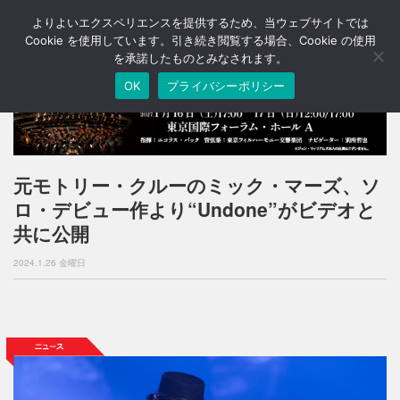
よりよいエクスペリエンスを提供するため、当ウェブサイトでは
T
o
Cookie を使用しています。引き続き閲覧する場合、Cookie の使用
g
を承諾したものとみなされます。
g
OK
プライバシーポリシー
l
e
n
a
v
i
元モトリー・クルーのミック・マーズ、ソ
g
ロ・デビュー作より“Undone”がビデオと
a
t
共に公開
i
o
2024.1.26 金曜日
n