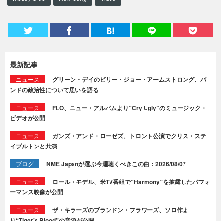
最新記事
ニュース
グリーン・デイのビリー・ジョー・アームストロング、バ
ンドの政治性について思いを語る
ニュース
FLO、ニュー・アルバムより“Cry Ugly”のミュージック・
ビデオが公開
ニュース
ガンズ・アンド・ローゼズ、トロント公演でクリス・ステ
イプルトンと共演
ブログ
NME Japanが選ぶ今週聴くべきこの曲：2026/08/07
ニュース
ロール・モデル、米TV番組で“Harmony”を披露したパフォ
ーマンス映像が公開
ニュース
ザ・キラーズのブランドン・フラワーズ、ソロ作よ
り“Tiger's Blood”の音源が公開