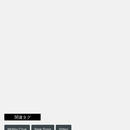
関連タグ
Motley Crue
New Song
Video