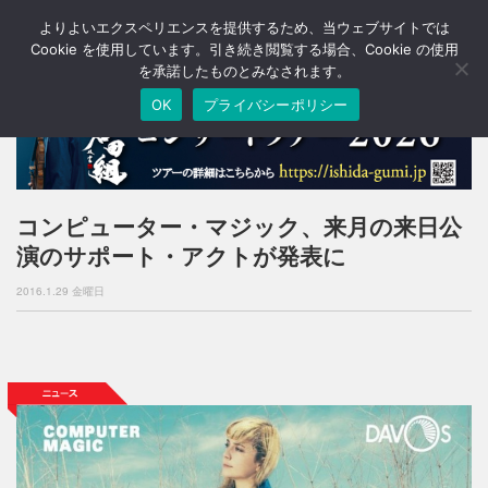
よりよいエクスペリエンスを提供するため、当ウェブサイトでは
T
o
Cookie を使用しています。引き続き閲覧する場合、Cookie の使用
g
を承諾したものとみなされます。
g
OK
プライバシーポリシー
l
e
n
a
v
i
コンピューター・マジック、来月の来日公
g
演のサポート・アクトが発表に
a
t
2016.1.29 金曜日
i
o
n