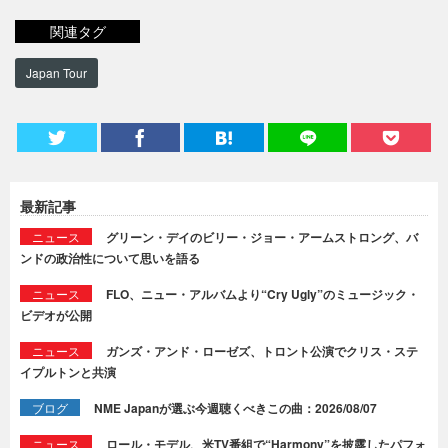
関連タグ
Japan Tour
最新記事
ニュース
グリーン・デイのビリー・ジョー・アームストロング、バ
ンドの政治性について思いを語る
ニュース
FLO、ニュー・アルバムより“Cry Ugly”のミュージック・
ビデオが公開
ニュース
ガンズ・アンド・ローゼズ、トロント公演でクリス・ステ
イプルトンと共演
ブログ
NME Japanが選ぶ今週聴くべきこの曲：2026/08/07
ニュース
ロール・モデル、米TV番組で“Harmony”を披露したパフォ