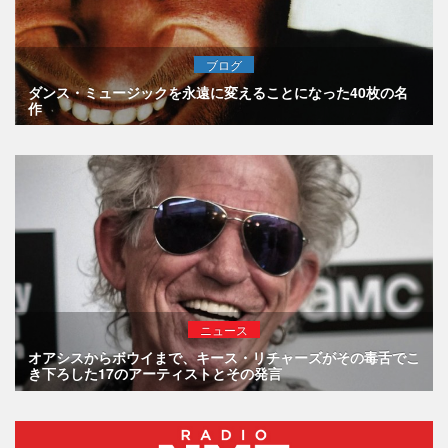
ブログ
ダンス・ミュージックを永遠に変えることになった40枚の名
作
ニュース
オアシスからボウイまで、キース・リチャーズがその毒舌でこ
き下ろした17のアーティストとその発言