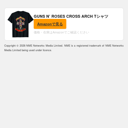
GUNS N’ ROSES CROSS ARCH Tシャツ
Amazonで見る
価格・在庫はAmazonでご確認ください
Copyright © 2026 NME Networks Media Limited. NME is a registered trademark of NME Networks
Media Limited being used under licence.