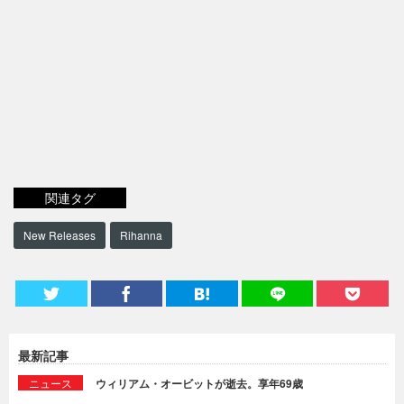
関連タグ
New Releases
Rihanna
最新記事
ニュース
ウィリアム・オービットが逝去。享年69歳