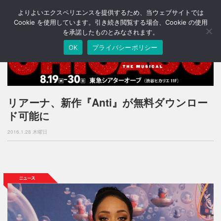
よりよいエクスペリエンスを提供するため、当ウェブサイトでは
T
o
Cookie を使用しています。引き続き閲覧する場合、Cookie の使用
g
を承諾したものとみなされます。
g
OK
プライバシーポリシー
l
e
n
a
v
i
リアーナ、新作『Anti』が無料ダウンロー
g
ド可能に
a
t
2016.1.28 木曜日
i
o
n