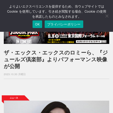
よりよいエクスペリエンスを提供するため、当ウェブサイトでは
T
o
Cookie を使用しています。引き続き閲覧する場合、Cookie の使用
g
を承諾したものとみなされます。
g
OK
プライバシーポリシー
l
e
n
a
v
i
ザ・エックス・エックスのロミーら、『ジ
g
ュールズ倶楽部』よりパフォーマンス映像
a
t
が公開
i
o
2023.10.30 月曜日
n