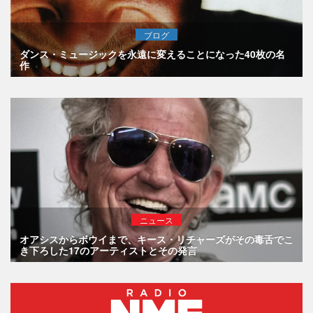
ブログ
ダンス・ミュージックを永遠に変えることになった40枚の名
作
ニュース
オアシスからボウイまで、キース・リチャーズがその毒舌でこ
き下ろした17のアーティストとその発言