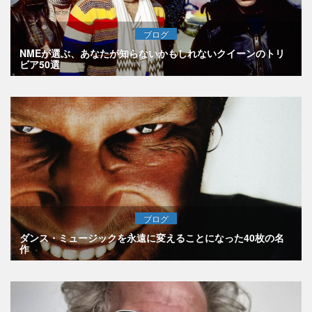
ブログ
NMEが選ぶ、あなたが知らないかもしれないクイーンのトリ
ビア50選
ブログ
ダンス・ミュージックを永遠に変えることになった40枚の名
作