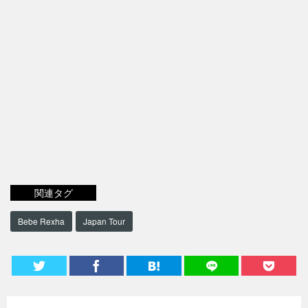
関連タグ
Bebe Rexha
Japan Tour