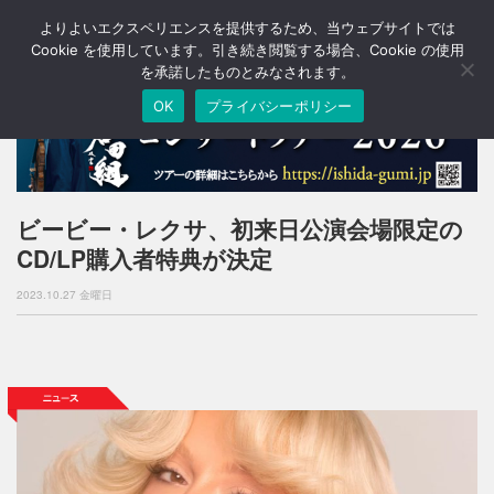
よりよいエクスペリエンスを提供するため、当ウェブサイトでは
T
o
Cookie を使用しています。引き続き閲覧する場合、Cookie の使用
g
を承諾したものとみなされます。
g
OK
プライバシーポリシー
l
e
n
a
v
i
ビービー・レクサ、初来日公演会場限定の
g
CD/LP購入者特典が決定
a
t
2023.10.27 金曜日
i
o
n