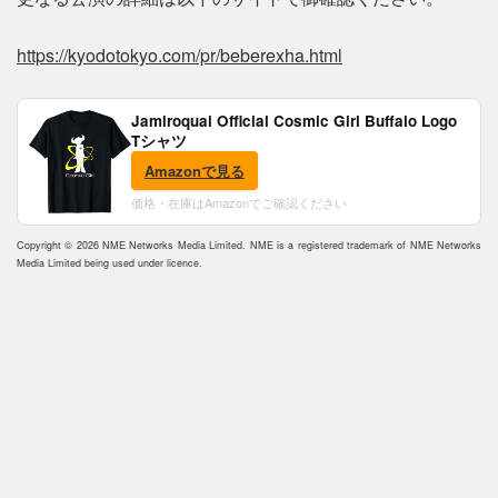
https://kyodotokyo.com/pr/beberexha.html
Jamiroquai Official Cosmic Girl Buffalo Logo
Tシャツ
Amazonで見る
価格・在庫はAmazonでご確認ください
Copyright © 2026 NME Networks Media Limited. NME is a registered trademark of NME Networks
Media Limited being used under licence.