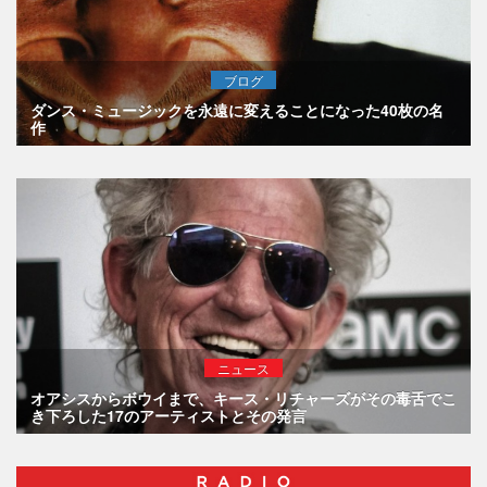
ブログ
ダンス・ミュージックを永遠に変えることになった40枚の名
作
ニュース
オアシスからボウイまで、キース・リチャーズがその毒舌でこ
き下ろした17のアーティストとその発言