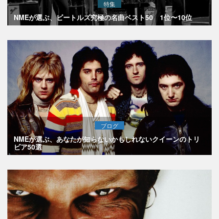
特集
NMEが選ぶ、ビートルズ究極の名曲ベスト50 1位〜10位
ブログ
NMEが選ぶ、あなたが知らないかもしれないクイーンのトリ
ビア50選