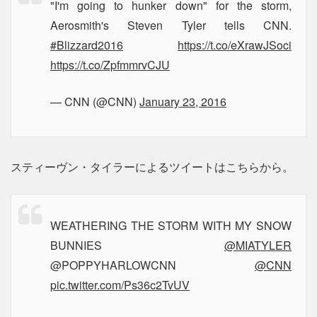
"I'm going to hunker down" for the storm,
Aerosmith's Steven Tyler tells CNN.
#Blizzard2016
https://t.co/eXrawJSoci
https://t.co/ZpfmmrvCJU
— CNN (@CNN)
January 23, 2016
スティーヴン・タイラーによるツイートはこちらから。
WEATHERING THE STORM WITH MY SNOW
BUNNIES
@MIATYLER
@POPPYHARLOWCNN
@CNN
pic.twitter.com/Ps36c2TvUV