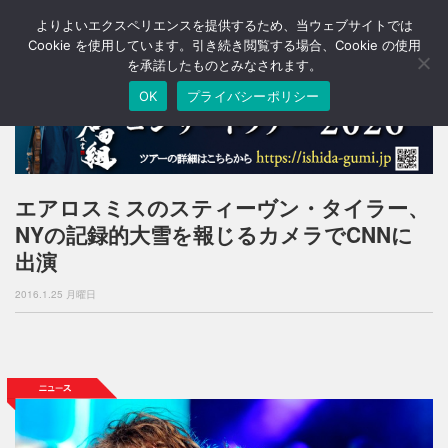
よりよいエクスペリエンスを提供するため、当ウェブサイトでは
T
o
Cookie を使用しています。引き続き閲覧する場合、Cookie の使用
g
を承諾したものとみなされます。
g
OK
プライバシーポリシー
l
e
n
a
v
i
エアロスミスのスティーヴン・タイラー、
g
NYの記録的大雪を報じるカメラでCNNに
a
t
出演
i
o
2016.1.25 月曜日
n