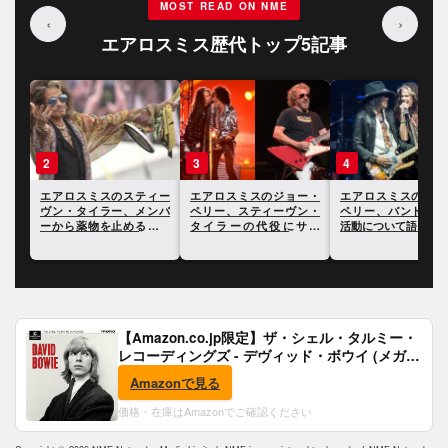
MOST READ ON NME
‹
›
エアロスミス歴代トップ5記事
3
4
5
ィー
エアロスミスのジョー・
エアロスミスのジョー・
エアロスミス、ツア
ンバ
ペリー、スティーヴン・
ペリー、バンドの今後の
ら引退することを発
よう
タイラーの代役にサミ
活動について語る
てバンドとしての声
振り
ー・ヘイガーを検討して
公開
いたことを明かす
【Amazon.co.jp限定】ザ・シェル・タルミー・
レコーディングズ - デヴィッド・ボウイ (メガジ
ャケ付)
Amazonで見る
価格・在庫はAmazonでご確認ください