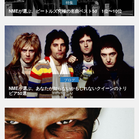
特集
NMEが選ぶ、ビートルズ究極の名曲ベスト50 1位〜10位
ブログ
NMEが選ぶ、あなたが知らないかもしれないクイーンのトリ
ビア50選