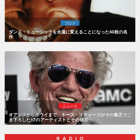
ブログ
ダンス・ミュージックを永遠に変えることになった40枚の名
作
ニュース
オアシスからボウイまで、キース・リチャーズがその毒舌でこ
き下ろした17のアーティストとその発言