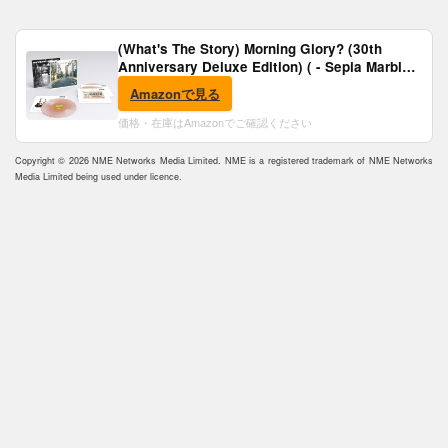
(What's The Story) Morning Glory? (30th
Anniversary Deluxe Edition) ( - Sepia Marble
Vinyl) [Analog]
Amazonで見る
価格・在庫はAmazonでご確認ください
Copyright © 2026 NME Networks Media Limited. NME is a registered trademark of NME Networks
Media Limited being used under licence.