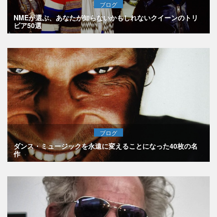
ブログ
NMEが選ぶ、あなたが知らないかもしれないクイーンのトリ
ビア50選
ブログ
ダンス・ミュージックを永遠に変えることになった40枚の名
作