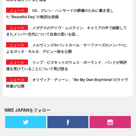
ニュース
U2、グレン・ハンサードの葬儀のために書き直し
た“Beautiful Day”の歌詞を投稿
ニュース
メガデスのデイヴ・ムステイン、キャリアの中で経験して
きたメンバー交代について自身の思いを語…
ニュース
メルヴィンズやバットホール・サーファーズのメンバーに
よるガッタ・モルタ、デビュー曲を公開
ニュース
リンプ・ビズキットのウェス・ボーランド、バンドが再評
価を受けていることについて再び語る
ニュース
オリヴィア・ディーン、“Be My Own Boyfriend”のライヴ
映像が公開
NME JAPANをフォロー