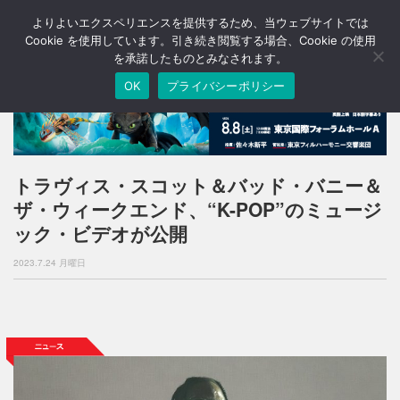
よりよいエクスペリエンスを提供するため、当ウェブサイトでは
T
o
Cookie を使用しています。引き続き閲覧する場合、Cookie の使用
g
を承諾したものとみなされます。
g
OK
プライバシーポリシー
l
e
n
a
v
i
トラヴィス・スコット＆バッド・バニー＆
g
ザ・ウィークエンド、“K-POP”のミュージ
a
t
ック・ビデオが公開
i
o
2023.7.24 月曜日
n