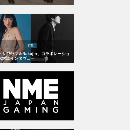
特集
・サワヤマ＆Nakajin、コラボレーショ
念対談インタヴュー