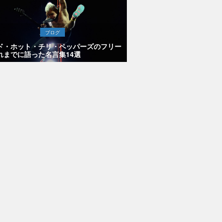
ブログ
ド・ホット・チリ・ペッパーズのフリー
れまでに語った名言集14選