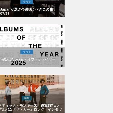
ブログ
E Japanが選ぶ今週聴くべきこの曲：
/07/31
ブログ
Eが選ぶアルバム・オブ・ザ・イヤー
特集
クティック・モンキーズ、通算7作目と
アルバム『ザ・カー』ロング・インタヴ