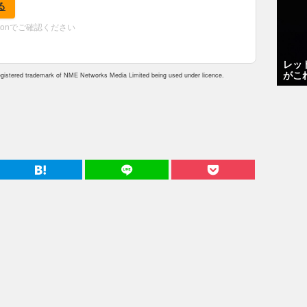
る
zonでご確認ください
レッ
がこ
istered trademark of NME Networks Media Limited being used under licence.