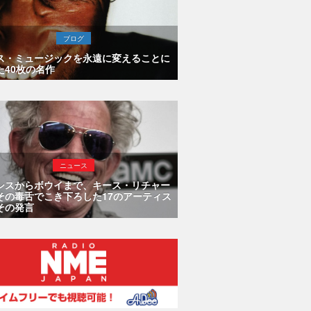
ブログ
ス・ミュージックを永遠に変えることに
た40枚の名作
ニュース
シスからボウイまで、キース・リチャー
その毒舌でこき下ろした17のアーティス
その発言