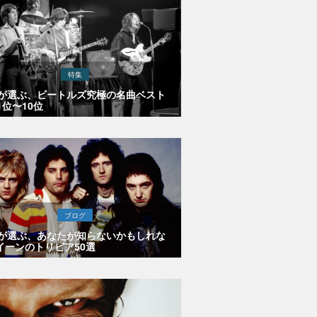
特集
Eが選ぶ、ビートルズ究極の名曲ベスト
1位〜10位
ブログ
Eが選ぶ、あなたが知らないかもしれな
イーンのトリビア50選