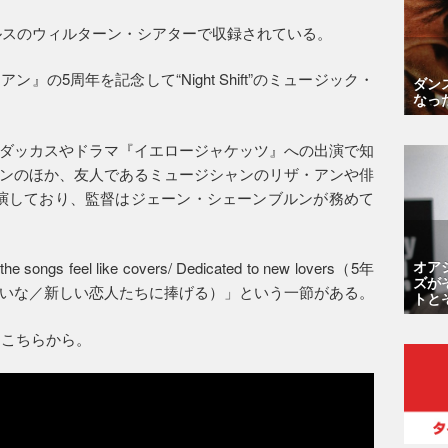
ゼルスのウィルターン・シアターで収録されている。
の5周年を記念して“Night Shift”のミュージック・
ダン
なっ
ダッカスやドラマ『イエロージャケッツ』への出演で知
ンのほか、友人であるミュージシャンのリザ・アンや俳
演しており、監督はジェーン・シェーンブルンが務めて
オア
 the songs feel like covers/ Dedicated to new lovers（5年
ズが
いな／新しい恋人たちに捧げる）」という一節がある。
トと
デオはこちらから。