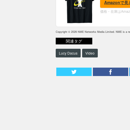
Amazonで見
価格・在庫はAma
Copyright © 2026 NME Networks Media Limited. NME is a reg
関連タグ
Lucy Dacus
Video