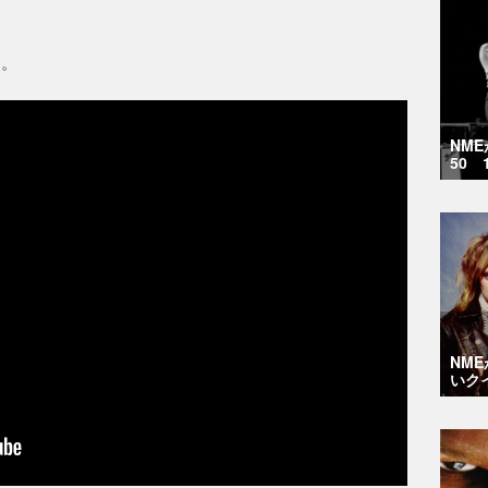
ら。
NM
50 
NM
いク