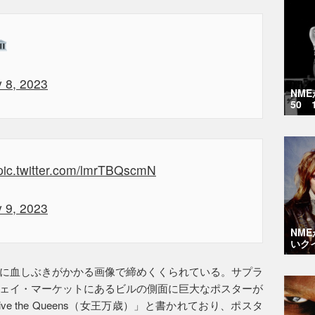
 8, 2023
NM
50 
pic.twitter.com/lmrTBQscmN
 9, 2023
NM
いク
に血しぶきがかかる画像で締めくくられている。サプラ
ェイ・マーケットにあるビルの側面に巨大なポスターが
ve the Queens（女王万歳）」と書かれており、ポスタ