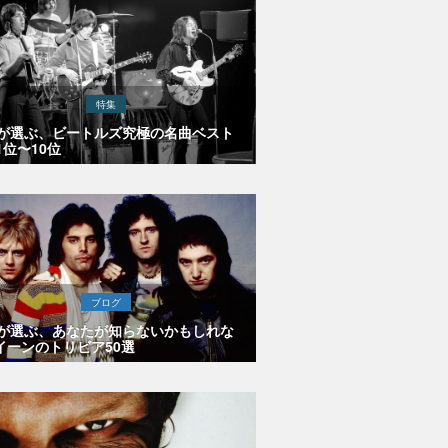
特集
Eが選ぶ、ビートルズ究極の名曲ベスト
1位〜10位
ブログ
Eが選ぶ、あなたが知らないかもしれな
イーンのトリビア50選