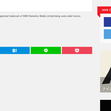
istered trademark of NME Networks Media Limited being used under licence.
クイ