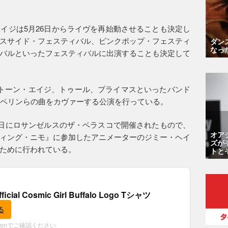
イジは5月26日からライヴを再始動させることも決定し
スサイド・フェスティバル、ピンクポップ・フェスティ
ダン
なっ
バルといったフェスティバルに出演することも決定して
トーン・エイジ、トゥール、プライマスといったバンド
ェッペリンらの曲をカヴァーする公演を行っている。
7日にロサンゼルスのザ・ベラスコで開催されたもので、
オア
ィング・ニモ』に参加したアニメーターのジミー・ヘイ
ズが
ために行われている。
トと
fficial Cosmic Girl Buffalo Logo Tシャツ
る
zonでご確認ください