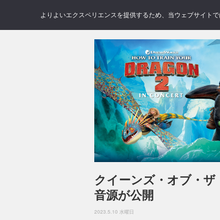
NEWS
REVIEWS
GAL
よりよいエクスペリエンスを提供するため、当ウェブサイトでは 
クイーンズ・オブ・ザ
音源が公開
2023.5.10 水曜日