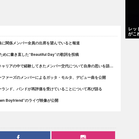
レッ
がこ
典に関係メンバー全員の出席を望んでいると報道
書き直した“Beautiful Day”の歌詞を投稿
キャリアの中で経験してきたメンバー交代について自身の思いを語…
ーファーズのメンバーによるガッタ・モルタ、デビュー曲を公開
ーランド、バンドが再評価を受けていることについて再び語る
n Boyfriend”のライヴ映像が公開