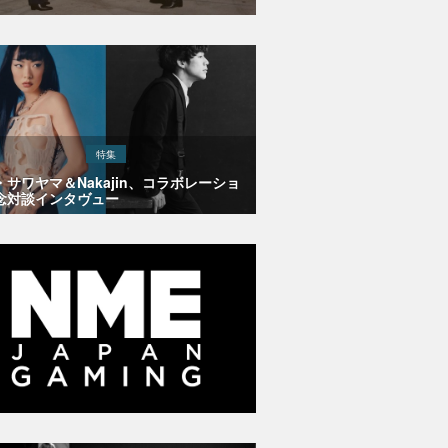
特集
・サワヤマ＆Nakajin、コラボレーショ
念対談インタヴュー