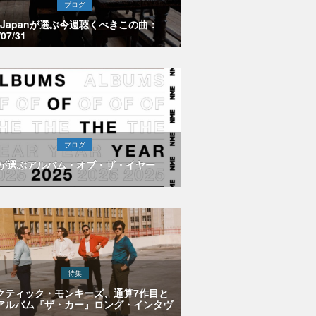
ブログ
E Japanが選ぶ今週聴くべきこの曲：
/07/31
ブログ
Eが選ぶアルバム・オブ・ザ・イヤー
特集
クティック・モンキーズ、通算7作目と
アルバム『ザ・カー』ロング・インタヴ