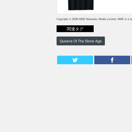
Copyright © 2026 NME Networks Media Limited. NME is a reg
関連タグ
Queens Of The Stone Age