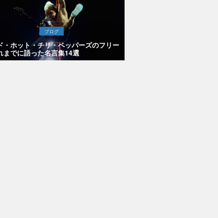
ブログ
ド・ホット・チリ・ペッパーズのフリー
れまでに語った名言集14選