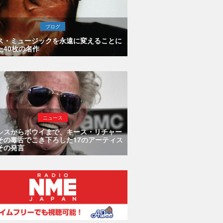
ブログ
ス・ミュージックを永遠に変えることに
た40枚の名作
ニュース
シスからボウイまで、キース・リチャー
その毒舌でこき下ろした17のアーティス
その発言