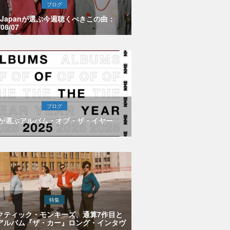
ブログ
E Japanが選ぶ今週聴くべきこの曲：
/08/07
ブログ
Eが選ぶアルバム・オブ・ザ・イヤー
特集
クティック・モンキーズ、通算7作目と
アルバム『ザ・カー』ロング・インタヴ