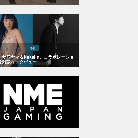
特集
・サワヤマ＆Nakajin、コラボレーショ
念対談インタヴュー