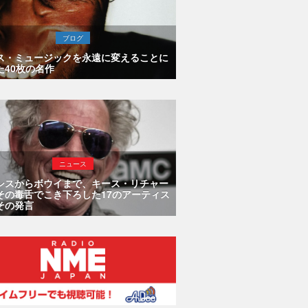
ブログ
ス・ミュージックを永遠に変えることに
た40枚の名作
ニュース
シスからボウイまで、キース・リチャー
その毒舌でこき下ろした17のアーティス
その発言