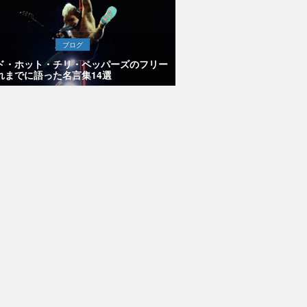
ブログ
ド・ホット・チリ・ペッパーズのフリー
れまでに語った名言集14選