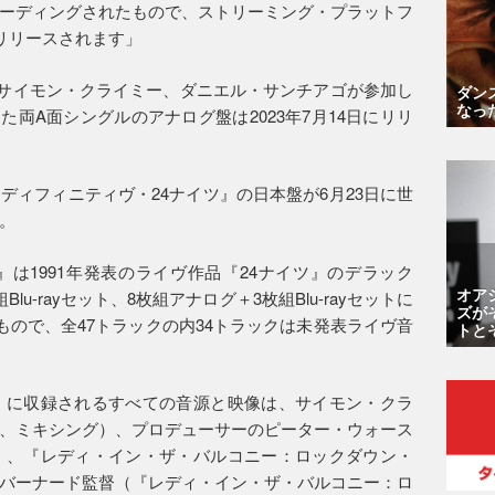
ーディングされたもので、ストリーミング・プラットフ
リリースされます」
・ヒル、サイモン・クライミー、ダニエル・サンチアゴが参加し
ダン
なっ
”を収録した両A面シングルのアナログ盤は2023年7月14日にリリ
ディフィニティヴ・24ナイツ』の日本盤が6月23日に世
。
』は1991年発表のライヴ作品『24ナイツ』のデラック
オア
u-rayセット、8枚組アナログ＋3枚組Blu-rayセットに
ズが
もので、全47トラックの内34トラックは未発表ライヴ音
トと
』に収録されるすべての音源と映像は、サイモン・クラ
、ミキシング）、プロデューサーのピーター・ウォース
』、『レディ・イン・ザ・バルコニー：ロックダウン・
バーナード監督（『レディ・イン・ザ・バルコニー：ロ