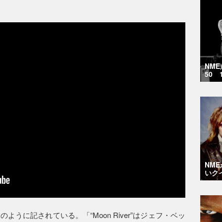
NM
50 
NM
いク
うに記されている。「“Moon River”はジェフ・ベッ