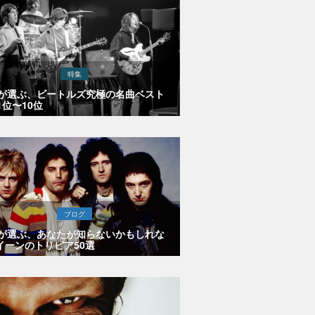
特集
Eが選ぶ、ビートルズ究極の名曲ベスト
1位〜10位
ブログ
Eが選ぶ、あなたが知らないかもしれな
イーンのトリビア50選