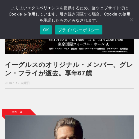
よりよいエクスペリエンスを提供するため、当ウェブサイトでは
T
o
Cookie を使用しています。引き続き閲覧する場合、Cookie の使用
g
を承諾したものとみなされます。
g
OK
プライバシーポリシー
l
e
n
a
v
i
イーグルスのオリジナル・メンバー、グレ
g
ン・フライが逝去。享年67歳
a
t
2016.1.19 火曜日
i
o
n