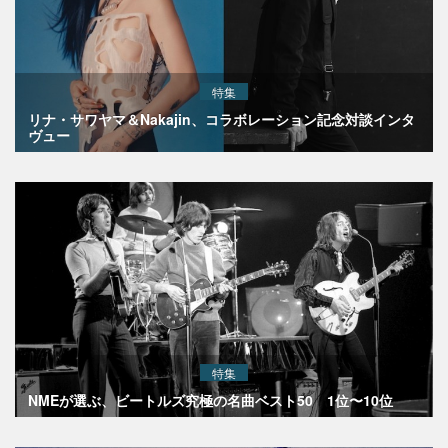
特集
リナ・サワヤマ＆Nakajin、コラボレーション記念対談インタ
ヴュー
特集
NMEが選ぶ、ビートルズ究極の名曲ベスト50 1位〜10位