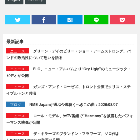
最新記事
ニュース
グリーン・デイのビリー・ジョー・アームストロング、バ
ンドの政治性について思いを語る
ニュース
FLO、ニュー・アルバムより“Cry Ugly”のミュージック・
ビデオが公開
ニュース
ガンズ・アンド・ローゼズ、トロント公演でクリス・ステ
イプルトンと共演
ブログ
NME Japanが選ぶ今週聴くべきこの曲：2026/08/07
ニュース
ロール・モデル、米TV番組で“Harmony”を披露したパフォ
ーマンス映像が公開
ニュース
ザ・キラーズのブランドン・フラワーズ、ソロ作よ
り“Tiger's Blood”の音源が公開