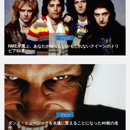
ブログ
NMEが選ぶ、あなたが知らないかもしれないクイーンのトリ
ビア50選
ブログ
ダンス・ミュージックを永遠に変えることになった40枚の名
作