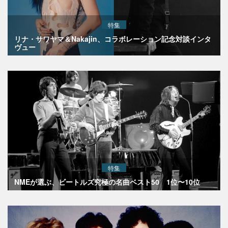
特集
リナ・サワヤマ＆Nakajin、コラボレーション記念対談インタ
ヴュー
特集
NMEが選ぶ、ビートルズ究極の名曲ベスト50 1位〜10位