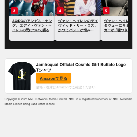
3
4
5
ーゼ
AC/DCのアンガス・ヤン
ヴァン・ヘイレンのデイ
ヴァン・ヘイレンの
エデ
グ、エディ・ヴァン・ヘ
ヴィッド・リー・ロス、
タヴューにサミー・
ンの
イレンの死について語る
かつてバンドが憎み合っ
ガーが「嘘つき」と
ていたと語る
Jamiroquai Official Cosmic Girl Buffalo Logo
Tシャツ
Amazonで見る
価格・在庫はAmazonでご確認ください
Copyright © 2026 NME Networks Media Limited. NME is a registered trademark of NME Networks
Media Limited being used under licence.