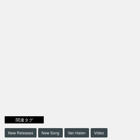
関連タグ
New Releases
New Song
Van Halen
Video