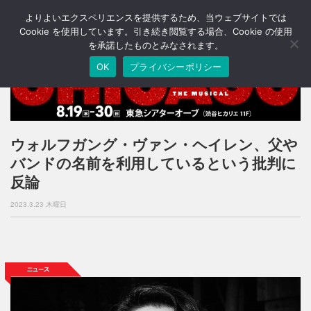
よりよいエクスペリエンスを提供するため、当ウェブサイトでは
T
o
Cookie を使用しています。引き続き閲覧する場合、Cookie の使用
g
を承諾したものとみなされます。
g
OK
プライバシーポリシー
l
e
n
a
v
i
ウォルフガング・ヴァン・ヘイレン、父や
g
バンドの名前を利用しているという批判に
a
t
反論
i
o
2023.3.23 木曜日
n