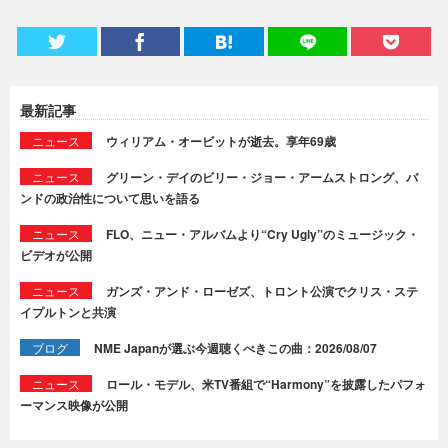
最新記事
ニュース
ウィリアム・オービットが逝去。享年69歳
ニュース
グリーン・デイのビリー・ジョー・アームストロング、バ
ンドの政治性について思いを語る
ニュース
FLO、ニュー・アルバムより“Cry Ugly”のミュージック・
ビデオが公開
ニュース
ガンズ・アンド・ローゼズ、トロント公演でクリス・ステ
イプルトンと共演
ブログ
NME Japanが選ぶ今週聴くべきこの曲：2026/08/07
ニュース
ロール・モデル、米TV番組で“Harmony”を披露したパフォ
ーマンス映像が公開