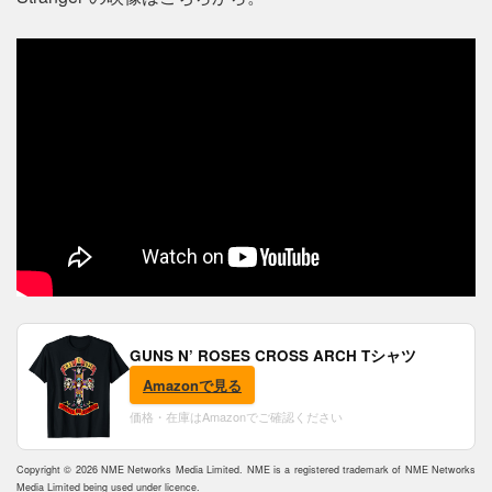
GUNS N’ ROSES CROSS ARCH Tシャツ
Amazonで見る
価格・在庫はAmazonでご確認ください
Copyright © 2026 NME Networks Media Limited. NME is a registered trademark of NME Networks
Media Limited being used under licence.