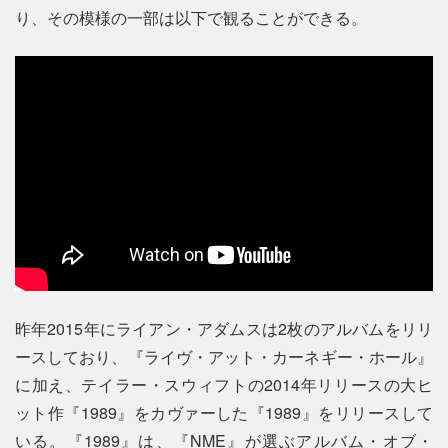
り、その模様の一部は以下で観ることができる。
昨年2015年にライアン・アダムスは2枚のアルバムをリリ
ースしており、『ライヴ・アット・カーネギー・ホール』
に加え、テイラー・スウィフトの2014年リリースの大ヒ
ット作『1989』をカヴァーした『1989』をリリースして
いる。『1989』は、『NME』が選ぶアルバム・オブ・