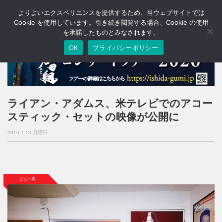
よりよいエクスペリエンスを提供するため、当ウェブサイトでは
T
o
Cookie を使用しています。引き続き閲覧する場合、Cookie の使用
g
を承諾したものとみなされます。
g
OK
プライバシーポリシー
l
e
n
a
v
i
ライアン・アダムス、米テレビでのアコー
g
スティック・セットの映像が公開に
a
t
2016.1.18 月曜日
i
o
n