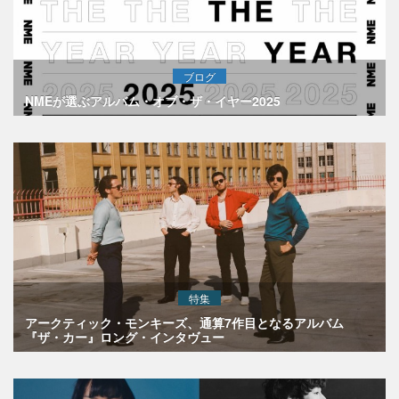
ブログ
NMEが選ぶアルバム・オブ・ザ・イヤー2025
特集
アークティック・モンキーズ、通算7作目となるアルバム
『ザ・カー』ロング・インタヴュー