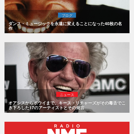
ブログ
ダンス・ミュージックを永遠に変えることになった40枚の名
作
ニュース
オアシスからボウイまで、キース・リチャーズがその毒舌でこ
き下ろした17のアーティストとその発言