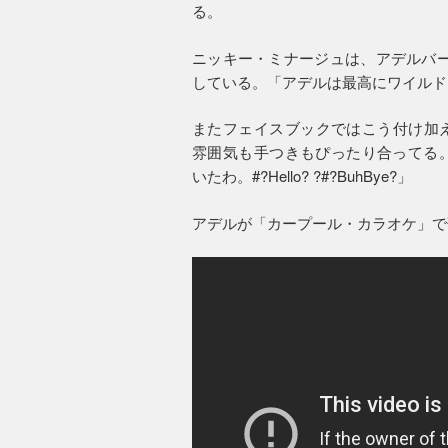
る。
ニッキー・ミナージュは、アデルバージ
している。「アデルは最高にワイルド。すご
またフェイスブックではこう付け加えている
雰囲気も手つきもぴったり合ってる。#?Oh
いたわ。#?Hello? ?#?BuhBye?」
アデルが「カープール・カラオケ」で