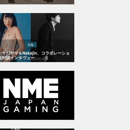
特集
・サワヤマ＆Nakajin、コラボレーショ
念対談インタヴュー