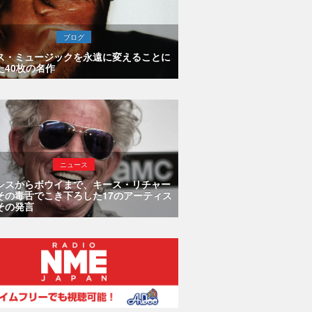
ブログ
ス・ミュージックを永遠に変えることに
た40枚の名作
ニュース
シスからボウイまで、キース・リチャー
その毒舌でこき下ろした17のアーティス
その発言