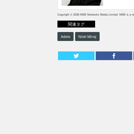
Copyright © 2026 NME Networks Media Limited. NME is a reg
関連タグ
Adele
Nicki Minaj