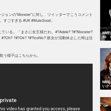
ョンの“Monster”に対し、ツイッターでこうコメント
すぎる #UK #WutsGood」
。「まさに女王様だわ。#?Adele? ?#?Monster?
NM
50 
? ?#?Ok? ?#?IcoNic? 彼女が活動休止した時は泣
歌う様子はこちらから。
NM
いク