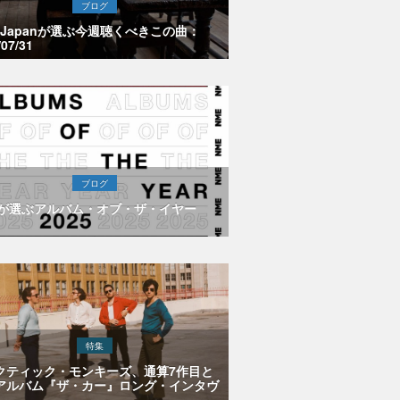
ブログ
E Japanが選ぶ今週聴くべきこの曲：
/07/31
ブログ
Eが選ぶアルバム・オブ・ザ・イヤー
特集
クティック・モンキーズ、通算7作目と
アルバム『ザ・カー』ロング・インタヴ