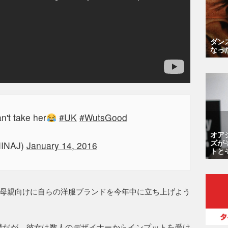
ダン
なっ
n't take her
#UK
#WutsGood
オア
ズが
MINAJ)
January 14, 2016
トと
母親向けに自らの洋服ブランドを今年中に立ち上げよう
階だが、彼女は数人のデザイナーからインプットを受け