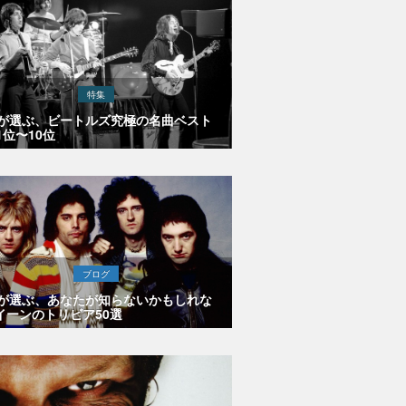
特集
Eが選ぶ、ビートルズ究極の名曲ベスト
1位〜10位
ブログ
Eが選ぶ、あなたが知らないかもしれな
イーンのトリビア50選