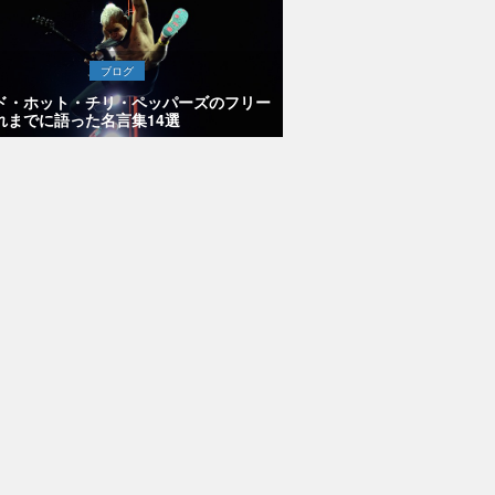
ブログ
ド・ホット・チリ・ペッパーズのフリー
れまでに語った名言集14選