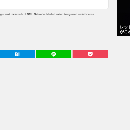
istered trademark of NME Networks Media Limited being used under licence.
レッ
がこ