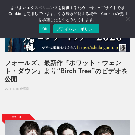
よりよいエクスペリエンスを提供するため、当ウェブサイトでは
T
o
Cookie を使用しています。引き続き閲覧する場合、Cookie の使用
g
を承諾したものとみなされます。
g
OK
プライバシーポリシー
l
e
n
a
v
i
フォールズ、最新作『ホワット・ウェン
g
ト・ダウン』より“Birch Tree”のビデオを
a
t
公開
i
o
2016.1.15 金曜日
n