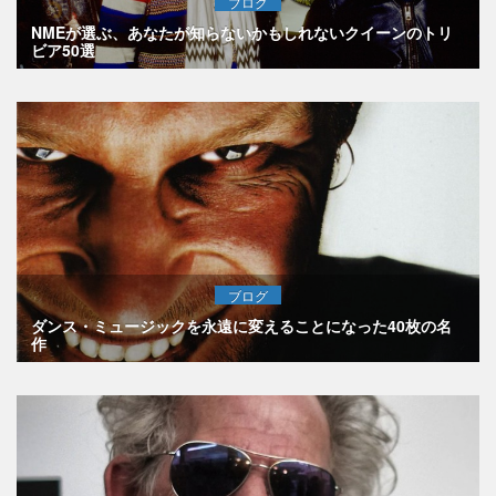
ブログ
NMEが選ぶ、あなたが知らないかもしれないクイーンのトリ
ビア50選
ブログ
ダンス・ミュージックを永遠に変えることになった40枚の名
作