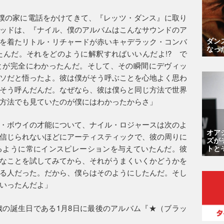
僕の家に電話をかけてきて、『レッツ・ダンス』に取り
ッドは、『ナイル、僕のアルバムはこんなサウンドのア
ダン
を着たリトル・リチャードが赤いキャデラック・コンバ
なっ
んだ。それをどのように解釈すればいいんだよ!? で
とが完全にわかったんだ。そして、その瞬間にデヴィッ
ソだと悟ったよ。彼は僕がそう呼ぶことを心地よく思わ
そう呼んだんだ。なぜなら、彼は僕らと同じ方法で世界
方法でも見ていたのが僕にはわかったからさ」
・ボウイの才能について、ナイル・ロジャースは次のよ
オア
信じられないほどにアーティスティックで、彼の周りに
ズが
トと
るように常にインスピレーションを与えていたんだ。彼
なことを試してみてから、それがうまくいくかどうかを
る人だった。だから、僕らはそのようにしたんだ。そし
いったんだよ」
歳の誕生日である1月8日に最後のアルバム『★（ブラッ