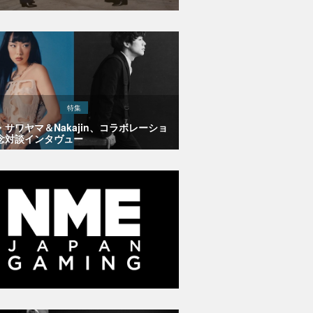
特集
・サワヤマ＆Nakajin、コラボレーショ
念対談インタヴュー