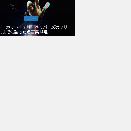
ブログ
ド・ホット・チリ・ペッパーズのフリー
れまでに語った名言集14選