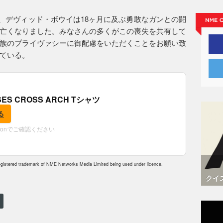
0日、デヴィッド・ボウイは18ヶ月に及ぶ勇敢なガンとの闘
亡くなりました。みなさんの多くがこの喪失を共有して
族のプライヴァシーに御配慮をいただくことをお願い致
ている。
OSES CROSS ARCH Tシャツ
る
zonでご確認ください
istered trademark of NME Networks Media Limited being used under licence.
クイ