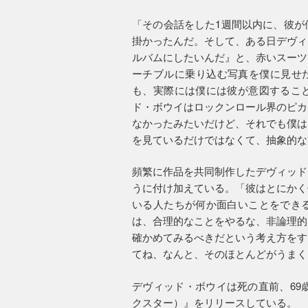
「その会話をした1週間以内に、彼が
掛かったんだ。そして、ある日デヴィ
ルバムにしたいんだ』と、赤いスーツ
ーチブルに乗り込む写真を僕に見せた
も、実際には僕には彼が意図するこ
ド・ボウイはロックンロール界のピカ
なかったみたいだけど、それでも僕は
を見ているだけではなくて、抽象的な
頻繁に作品を共同制作したデヴィッド
うに付け加えている。「彼はとにかく
いる人たちが何か面白いことをでき
は、合理的なことをやるな、非論理的
確かめてみるべきだという考え方をす
てね、なんと、そのほとんどがうまく
デヴィッド・ボウイは死の直前、69
クスター）』をリリースしている。