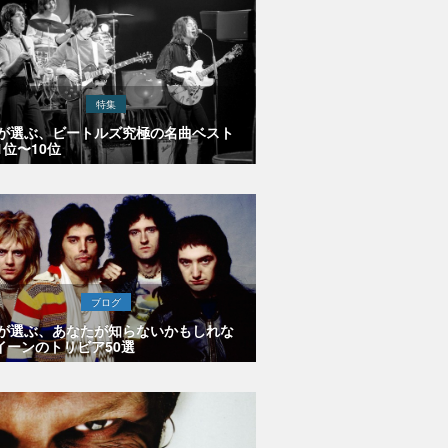
特集
Eが選ぶ、ビートルズ究極の名曲ベスト
1位〜10位
ブログ
Eが選ぶ、あなたが知らないかもしれな
イーンのトリビア50選