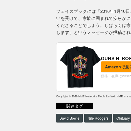
フェイスブックには「2016年1月1
いを受けて、家族に囲まれて安らかに
くださることでしょう。しばらくは家
します」というメッセージが投稿され
GUNS N’ R
Amazonで見
価格・在庫はAma
Copyright © 2026 NME Networks Media Limited. NME is a reg
関連タグ
David Bowie
Nile Rodgers
Obituary