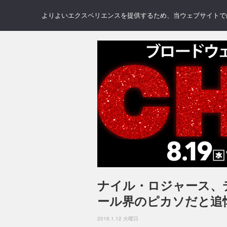
NEWS
REVIEWS
GAL
よりよいエクスペリエンスを提供するため、当ウェブサイトでは 
ナイル・ロジャース、
ール界のピカソだと追
2016.1.12 火曜日