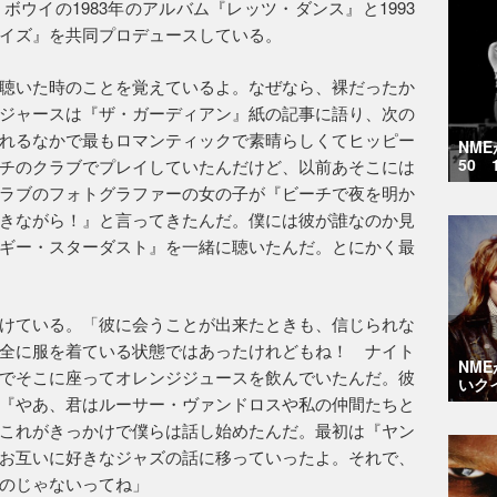
ウイの1983年のアルバム『レッツ・ダンス』と1993
イズ』を共同プロデュースしている。
聴いた時のことを覚えているよ。なぜなら、裸だったか
ジャースは『ザ・ガーディアン』紙の記事に語り、次の
れるなかで最もロマンティックで素晴らしくてヒッピー
NM
50 
チのクラブでプレイしていたんだけど、以前あそこには
ラブのフォトグラファーの女の子が『ビーチで夜を明か
きながら！』と言ってきたんだ。僕には彼が誰なのか見
ギー・スターダスト』を一緒に聴いたんだ。とにかく最
けている。「彼に会うことが出来たときも、信じられな
全に服を着ている状態ではあったけれどもね！ ナイト
NM
でそこに座ってオレンジジュースを飲んでいたんだ。彼
いク
『やあ、君はルーサー・ヴァンドロスや私の仲間たちと
これがきっかけで僕らは話し始めたんだ。最初は『ヤン
お互いに好きなジャズの話に移っていったよ。それで、
のじゃないってね」