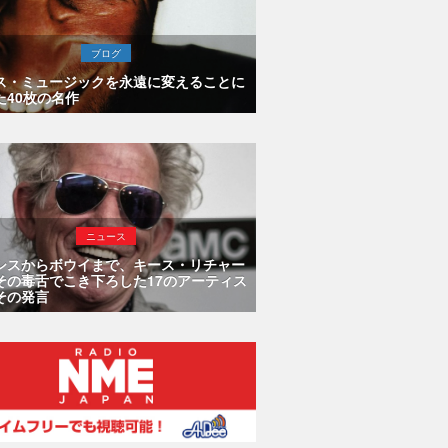
ブログ
ス・ミュージックを永遠に変えることに
た40枚の名作
ニュース
シスからボウイまで、キース・リチャー
その毒舌でこき下ろした17のアーティス
その発言