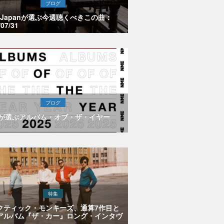
ブログ
E Japanが選ぶ今週聴くべきこの曲：
/07/31
ブログ
Eが選ぶアルバム・オブ・ザ・イヤー
特集
クティック・モンキーズ、通算7作目と
アルバム『ザ・カー』ロング・インタヴ