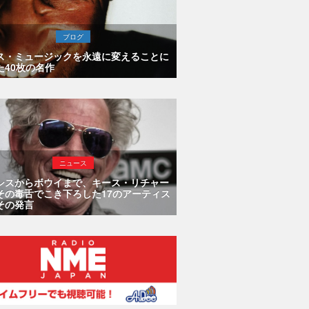
ブログ
ス・ミュージックを永遠に変えることに
た40枚の名作
ニュース
シスからボウイまで、キース・リチャー
その毒舌でこき下ろした17のアーティス
その発言