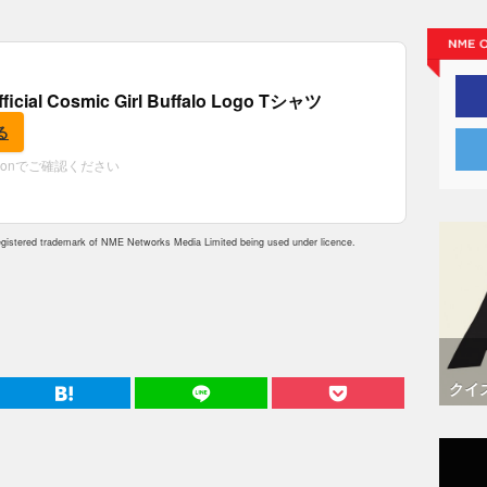
fficial Cosmic Girl Buffalo Logo Tシャツ
る
zonでご確認ください
istered trademark of NME Networks Media Limited being used under licence.
クイ