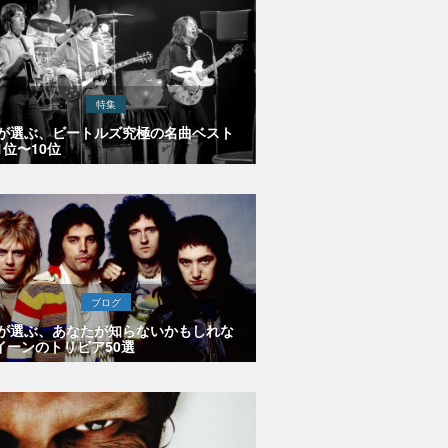
特集
Eが選ぶ、ビートルズ究極の名曲ベスト
1位〜10位
ブログ
Eが選ぶ、あなたが知らないかもしれな
イーンのトリビア50選