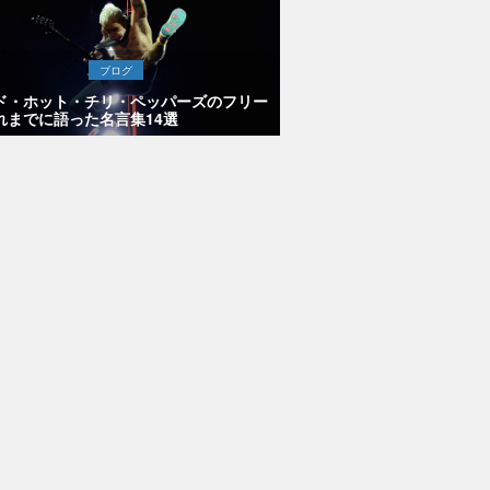
ブログ
ド・ホット・チリ・ペッパーズのフリー
れまでに語った名言集14選