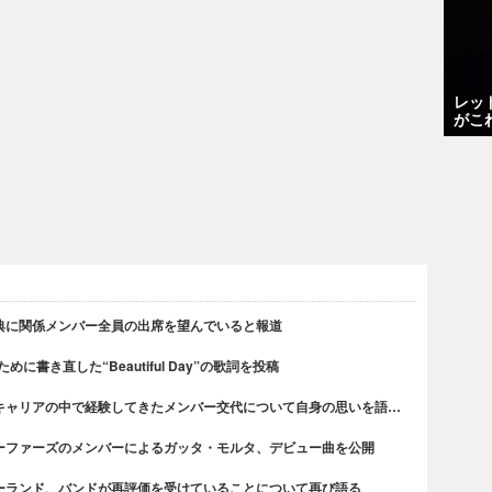
レッ
がこ
典に関係メンバー全員の出席を望んでいると報道
書き直した“Beautiful Day”の歌詞を投稿
キャリアの中で経験してきたメンバー交代について自身の思いを語…
ーファーズのメンバーによるガッタ・モルタ、デビュー曲を公開
ーランド、バンドが再評価を受けていることについて再び語る