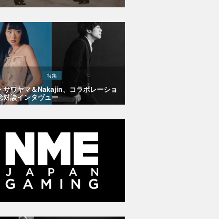
特集
・サワヤマ＆Nakajin、コラボレーショ
念対談インタヴュー