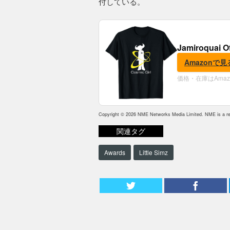
付している。
Jamiroquai O
Amazonで見
価格・在庫はAma
Copyright © 2026 NME Networks Media Limited. NME is a reg
関連タグ
Awards
Little Simz