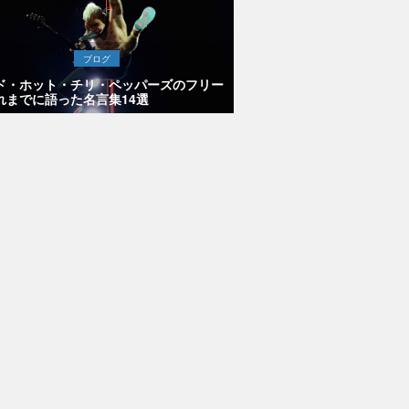
ブログ
ド・ホット・チリ・ペッパーズのフリー
れまでに語った名言集14選