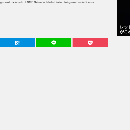
istered trademark of NME Networks Media Limited being used under licence.
レッ
がこ