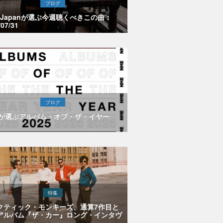
ブログ
E Japanが選ぶ今週聴くべきこの曲：
/07/31
ブログ
Eが選ぶアルバム・オブ・ザ・イヤー
特集
クティック・モンキーズ、通算7作目と
アルバム『ザ・カー』ロング・インタヴ