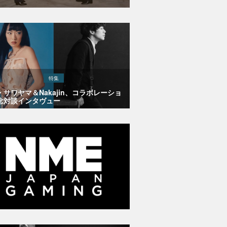
特集
・サワヤマ＆Nakajin、コラボレーショ
念対談インタヴュー