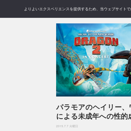
NEWS
REVIEWS
GAL
よりよいエクスペリエンスを提供するため、当ウェブサイトでは 
パラモアのヘイリー、
による未成年への性的
2015.7.7 火曜日