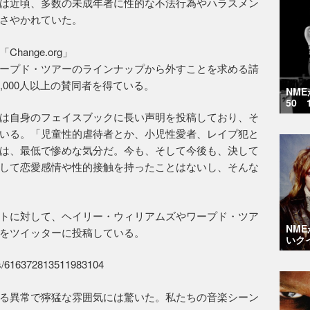
は近頃、多数の未成年者に性的な不法行為やハラスメン
さやかれていた。
ange.org」
ープド・ツアーのラインナップから外すことを求める請
,000人以上の賛同者を得ている。
NM
50 
は自身のフェイスブックに長い声明を投稿しており、そ
いる。「児童性的虐待者とか、小児性愛者、レイプ犯と
は、最低で惨めな気分だ。今も、そして今後も、決して
して恋愛感情や性的接触を持ったことはないし、そんな
トに対して、ヘイリー・ウィリアムズやワープド・ツア
NM
をツイッターに投稿している。
いク
atus/616372813511983104
る異常で獰猛な雰囲気には驚いた。私たちの音楽シーン