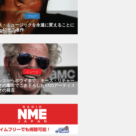
ブログ
ス・ミュージックを永遠に変えることに
た40枚の名作
ニュース
シスからボウイまで、キース・リチャー
その毒舌でこき下ろした17のアーティス
その発言