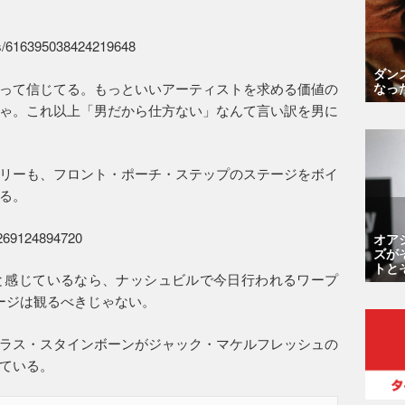
atus/616395038424219648
ダン
って信じてる。もっといいアーティストを求める価値の
なっ
ゃ。これ以上「男だから仕方ない」なんて言い訳を男に
リーも、フロント・ポーチ・ステップのステージをボイ
る。
77269124894720
オア
ズが
トと
と感じているなら、ナッシュビルで今日行われるワープ
のステージは観るべきじゃない。
ラス・スタインボーンがジャック・マケルフレッシュの
ている。