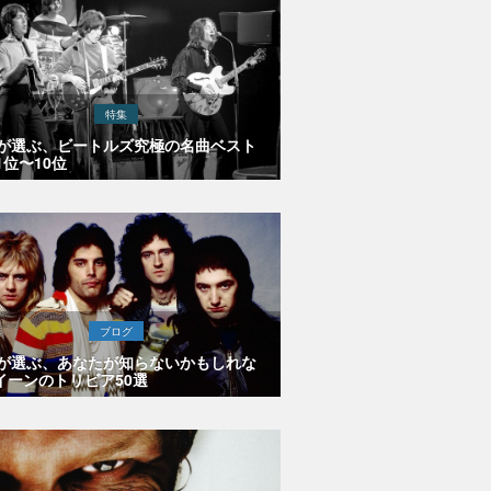
特集
Eが選ぶ、ビートルズ究極の名曲ベスト
1位〜10位
ブログ
Eが選ぶ、あなたが知らないかもしれな
イーンのトリビア50選