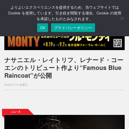
よりよいエクスペリエンスを提供するため、当ウェブサイトでは
T
o
Cookie を使用しています。引き続き閲覧する場合、Cookie の使用
g
を承諾したものとみなされます。
g
OK
プライバシーポリシー
l
e
n
a
v
i
ナサニエル・レイトリフ、レナード・コー
g
エンのトリビュート作より“Famous Blue
a
t
Raincoat”が公開
i
o
2022.8.19 金曜日
n