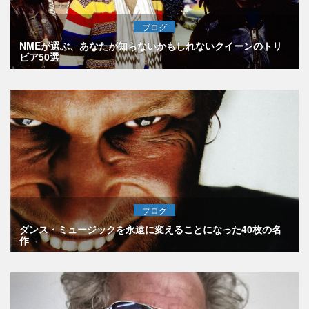
ブログ
NMEが選ぶ、あなたが知らないかもしれないクイーンのトリ
ビア50選
ブログ
ダンス・ミュージックを永遠に変えることになった40枚の名
作