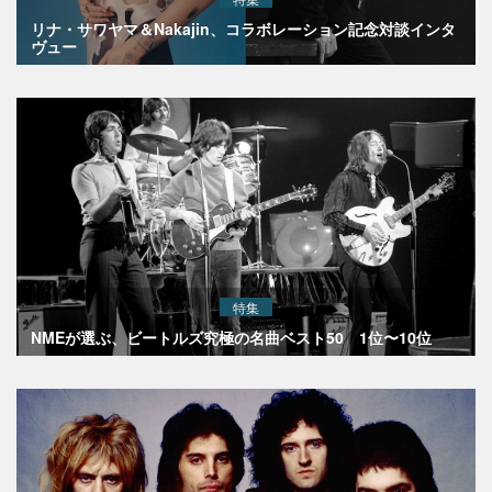
リナ・サワヤマ＆Nakajin、コラボレーション記念対談インタ
ヴュー
特集
NMEが選ぶ、ビートルズ究極の名曲ベスト50 1位〜10位