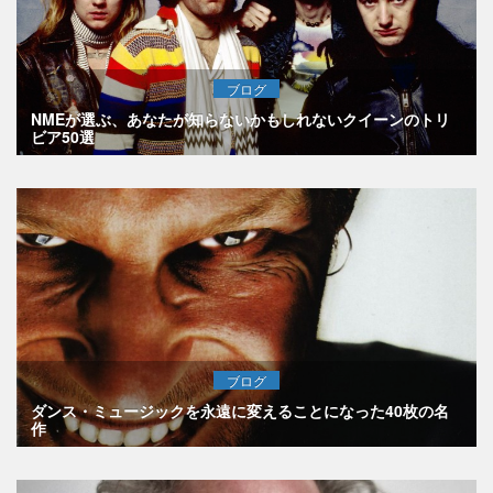
ブログ
NMEが選ぶ、あなたが知らないかもしれないクイーンのトリ
ビア50選
ブログ
ダンス・ミュージックを永遠に変えることになった40枚の名
作