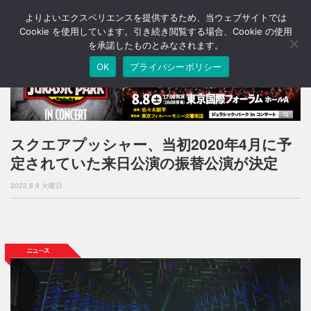
よりよいエクスペリエンスを提供するため、当ウェブサイトでは
T
o
Cookie を使用しています。引き続き閲覧する場合、Cookie の使用
g
を承諾したものとみなされます。
g
OK
プライバシーポリシー
l
e
n
a
v
i
スクエアプッシャー、当初2020年4月に予
g
定されていた来日公演の振替公演が決定
a
t
2022.8.9 火曜日
i
o
n