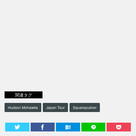
関連タグ
Hudson Mohawke
Japan Tour
Squarepusher