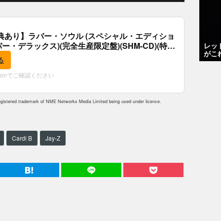
典あり】ラバー・ソウル (スペシャル・エディショ
パー・デラックス)(完全生産限定盤)(SHM-CD)(特
レッ
がこ
付)
る
zonでご確認ください
istered trademark of NME Networks Media Limited being used under licence.
Cardi B
Jay-Z