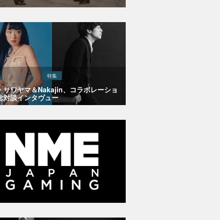
特集
・サワヤマ＆Nakajin、コラボレーショ
念対談インタヴュー