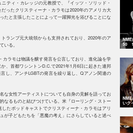
ュニティ・カレッジの元教授で、『イッツ・ソリッド・
だったクリスティーナ・カラモは2020年のアメリカ大
ったと主張したことによって一躍脚光を浴びることにな
トランプ元大統領からも支持されており、2020年のア
NM
50 
ている。
・カラモは物議を醸す発言を公言しており、進化論を学
、首都ワシントンD.C.で2021年1月6日に起きた連邦
言し、アンチLGBTの発言を繰り返し、Qアノン関連の
名な女性アーティストについても自身の見解を語ってお
NM
的なるものと結びつけている。米『ローリング・ストー
いク
に放送したポッドキャストでクリスティーナ・カラモはアリ
ュが子どもたちを「悪魔の考え」にさらしていると述べ