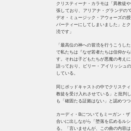
クリスティーナ・カラモは「異教徒や
張しており、アリアナ・グランデの“God
デオ・ミュージック・アウォーズの授
パーティーにしてしまいました」とク
涜です」
「最高位の神への冒涜を行うこうした
で私たちは『なぜ若者たちは信仰から
す。それは子どもたちが悪魔の考えに
語っており、ビリー・アイリッシュの2019年発表
している。
同じポッドキャストの中でクリスティ
教徒を受け入れさせている」と批判し
も「確固たる証拠はない」と認めつつ
カーディ・Bについてもミーガン・ザ
合いに出しながら「堕落を広めるルシ
る。「言いませんが、この曲の内容は