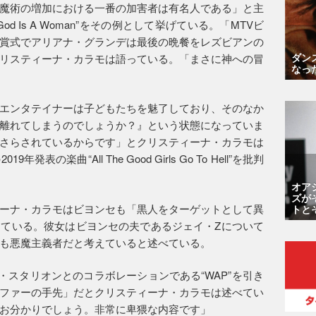
魔術の増加における一番の加害者は有名人である」と主
 Is A Woman”をその例として挙げている。「MTVビ
賞式でアリアナ・グランデは最後の晩餐をレズビアンの
ダン
リスティーナ・カラモは語っている。「まさに神への冒
なっ
エンタテイナーは子どもたちを魅了しており、そのなか
離れてしまうのでしょうか？』という状態になっていま
さらされているからです」とクリスティーナ・カラモは
の楽曲“All The Good Girls Go To Hell”を批判
オア
ズが
ーナ・カラモはビヨンセも「黒人をターゲットとして異
トと
ている。彼女はビヨンセの夫であるジェイ・Zについて
も悪魔主義者だと考えていると述べている。
・スタリオンとのコラボレーションである“WAP”を引き
ファーの手先」だとクリスティーナ・カラモは述べてい
お分かりでしょう。非常に卑猥な内容です」