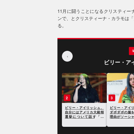
11月に闘うことになるクリスティー
ンで、とクリスティーナ・カラモは「
る。
‹
ビリー・ア
1
2
3
ビリー・アイリッシュ、
ビリー・アイリッシュ、
ビリー・アイ
新たなインタヴューでト
自分にはアメリカ大統領
ダボダボの服
ゥレット症候群について
選挙について話す「責
理由がソーシ
語る
任」があると語る
ィアで話題に