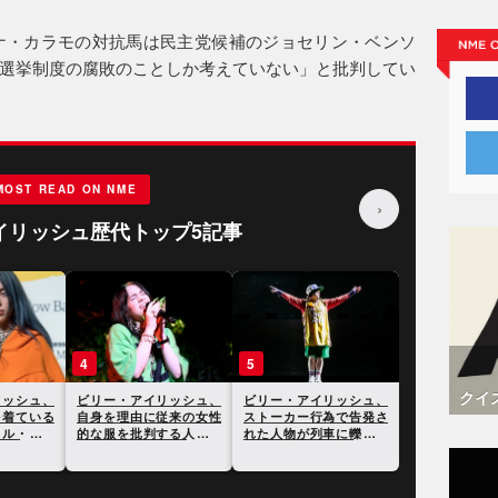
ナ・カラモの対抗馬は民主党候補のジョセリン・ベンソ
選挙制度の腐敗のことしか考えていない」と批判してい
MOST READ ON NME
›
イリッシュ歴代トップ5記事
4
5
クイ
リッシュ、
ビリー・アイリッシュ、
ビリー・アイリッシュ、
を着ている
自身を理由に従来の女性
ストーカー行為で告発さ
ャル・メデ
的な服を批判する人たち
れた人物が列車に轢かれ
に反論
て死亡したことが明らか
に