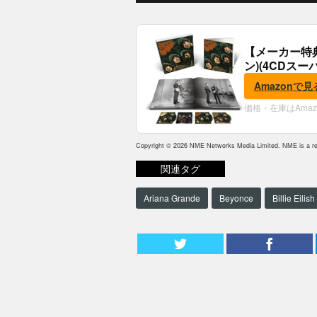
【メーカー特
ン)(4CDスー
典:B2ポスター
Amazonで見
価格・在庫はAma
Copyright © 2026 NME Networks Media Limited. NME is a reg
関連タグ
Ariana Grande
Beyonce
Billie Eilish