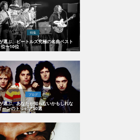
特集
Eが選ぶ、ビートルズ究極の名曲ベスト
1位〜10位
ブログ
Eが選ぶ、あなたが知らないかもしれな
イーンのトリビア50選