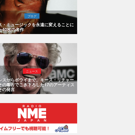
ブログ
ス・ミュージックを永遠に変えることに
た40枚の名作
ニュース
シスからボウイまで、キース・リチャー
その毒舌でこき下ろした17のアーティス
その発言