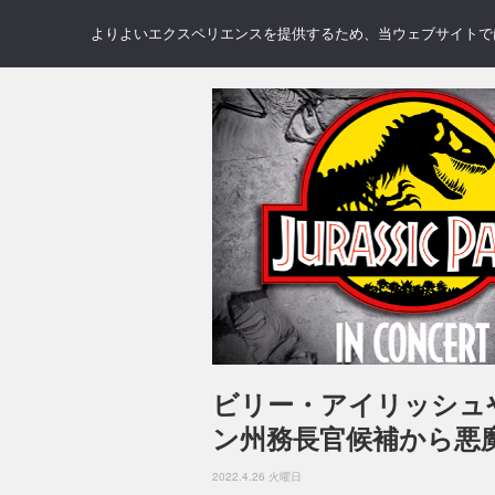
NEWS
REVIEWS
GAL
よりよいエクスペリエンスを提供するため、当ウェブサイトでは 
ビリー・アイリッシュ
ン州務長官候補から悪
2022.4.26 火曜日