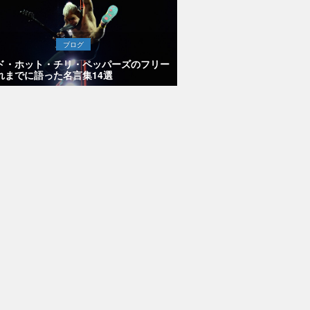
ブログ
ド・ホット・チリ・ペッパーズのフリー
れまでに語った名言集14選