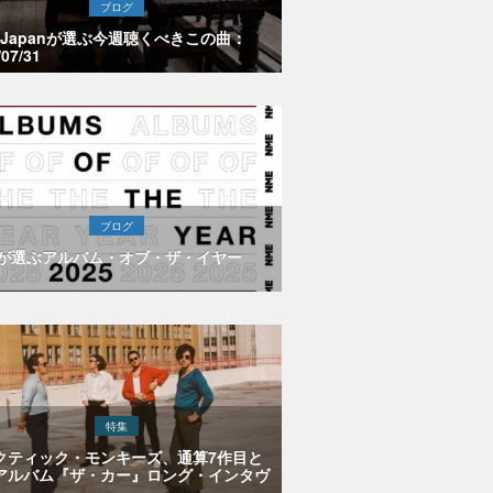
ブログ
E Japanが選ぶ今週聴くべきこの曲：
/07/31
ブログ
Eが選ぶアルバム・オブ・ザ・イヤー
特集
クティック・モンキーズ、通算7作目と
アルバム『ザ・カー』ロング・インタヴ