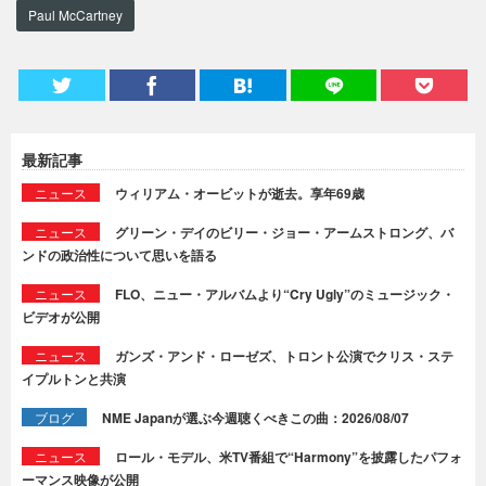
Paul McCartney
最新記事
ニュース
ウィリアム・オービットが逝去。享年69歳
ニュース
グリーン・デイのビリー・ジョー・アームストロング、バ
ンドの政治性について思いを語る
ニュース
FLO、ニュー・アルバムより“Cry Ugly”のミュージック・
ビデオが公開
ニュース
ガンズ・アンド・ローゼズ、トロント公演でクリス・ステ
イプルトンと共演
ブログ
NME Japanが選ぶ今週聴くべきこの曲：2026/08/07
ニュース
ロール・モデル、米TV番組で“Harmony”を披露したパフォ
ーマンス映像が公開