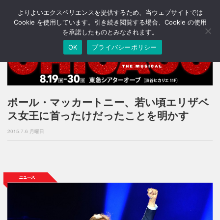
よりよいエクスペリエンスを提供するため、当ウェブサイトでは
T
o
Cookie を使用しています。引き続き閲覧する場合、Cookie の使用
g
を承諾したものとみなされます。
g
OK
プライバシーポリシー
l
e
n
a
v
i
ポール・マッカートニー、若い頃エリザベ
g
ス女王に首ったけだったことを明かす
a
t
2015.7.6 月曜日
i
o
n