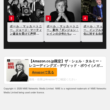
3
4
5
マッカートニ
ポール・マッカートニ
ポール・マッカートニ
ポール
ージ・マーティ
ー、新作『ダンジョン・
ー、インフルエンサー文
ー、ドキ
受けて声明を発
レインの少年たち』につ
化に対する自身の見解を
品『マン
訳を掲載
いて語った最新インタヴ
語る
ン』に寄
ュー
【Amazon.co.jp限定】ザ・シェル・タルミー・
レコーディングズ - デヴィッド・ボウイ (メガジ
ャケ付)
Amazonで見る
価格・在庫はAmazonでご確認ください
Copyright © 2026 NME Networks Media Limited. NME is a registered trademark of NME Networks
Media Limited being used under licence.