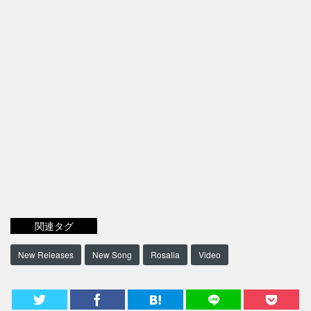
関連タグ
New Releases
New Song
Rosalia
Video