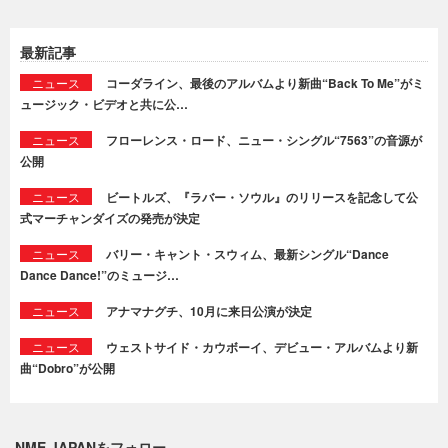
最新記事
ニュース
コーダライン、最後のアルバムより新曲“Back To Me”がミ
ュージック・ビデオと共に公…
ニュース
フローレンス・ロード、ニュー・シングル“7563”の音源が
公開
ニュース
ビートルズ、『ラバー・ソウル』のリリースを記念して公
式マーチャンダイズの発売が決定
ニュース
バリー・キャント・スウィム、最新シングル“Dance
Dance Dance!”のミュージ…
ニュース
アナマナグチ、10月に来日公演が決定
ニュース
ウェストサイド・カウボーイ、デビュー・アルバムより新
曲“Dobro”が公開
NME JAPANをフォロー