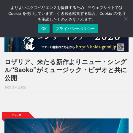
よりよいエクスペリエンスを提供するため、当ウェブサイトでは
T
o
Cookie を使用しています。引き続き閲覧する場合、Cookie の使用
g
を承諾したものとみなされます。
g
OK
プライバシーポリシー
l
e
n
a
v
i
ロザリア、来たる新作よりニュー・シング
g
ル“Saoko”がミュージック・ビデオと共に
a
t
公開
i
o
2022.2.4 金曜日
n