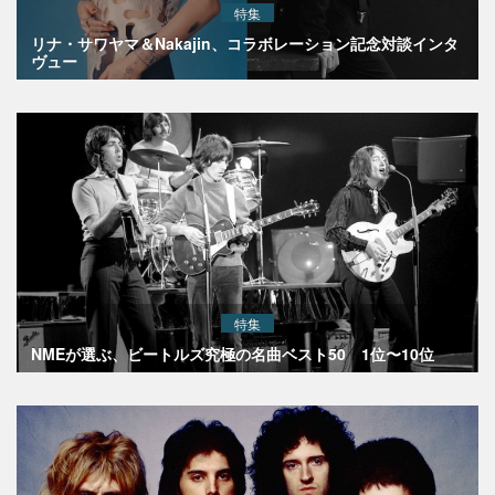
特集
リナ・サワヤマ＆Nakajin、コラボレーション記念対談インタ
ヴュー
特集
NMEが選ぶ、ビートルズ究極の名曲ベスト50 1位〜10位