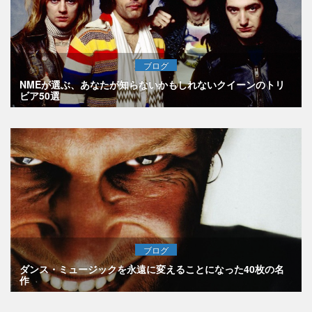
ブログ
NMEが選ぶ、あなたが知らないかもしれないクイーンのトリ
ビア50選
ブログ
ダンス・ミュージックを永遠に変えることになった40枚の名
作