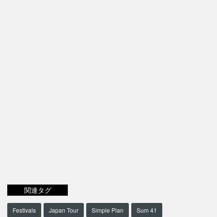
関連タグ
Festivals
Japan Tour
Simple Plan
Sum 41