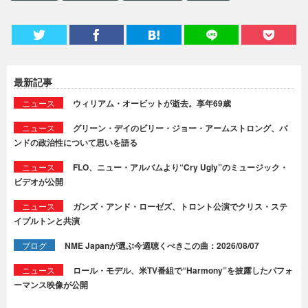
最新記事
ニュース
ウィリアム・オービットが逝去。享年69歳
ニュース
グリーン・デイのビリー・ジョー・アームストロング、バ
ンドの政治性について思いを語る
ニュース
FLO、ニュー・アルバムより“Cry Ugly”のミュージック・
ビデオが公開
ニュース
ガンズ・アンド・ローゼズ、トロント公演でクリス・ステ
イプルトンと共演
ブログ
NME Japanが選ぶ今週聴くべきこの曲：2026/08/07
ニュース
ロール・モデル、米TV番組で“Harmony”を披露したパフォ
ーマンス映像が公開