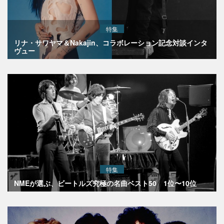
特集
リナ・サワヤマ＆Nakajin、コラボレーション記念対談インタ
ヴュー
特集
NMEが選ぶ、ビートルズ究極の名曲ベスト50 1位〜10位