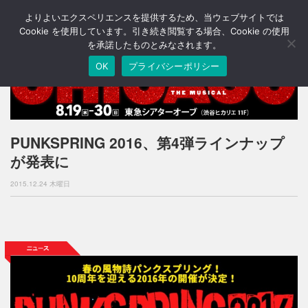
よりよいエクスペリエンスを提供するため、当ウェブサイトでは
T
o
Cookie を使用しています。引き続き閲覧する場合、Cookie の使用
g
を承諾したものとみなされます。
g
OK
プライバシーポリシー
l
e
n
a
v
i
PUNKSPRING 2016、第4弾ラインナップ
g
が発表に
a
t
2015.12.24 木曜日
i
o
n