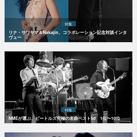
特集
リナ・サワヤマ＆Nakajin、コラボレーション記念対談インタ
ヴュー
特集
NMEが選ぶ、ビートルズ究極の名曲ベスト50 1位〜10位