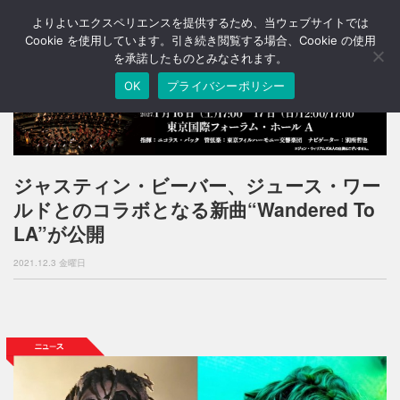
よりよいエクスペリエンスを提供するため、当ウェブサイトでは
T
o
Cookie を使用しています。引き続き閲覧する場合、Cookie の使用
g
を承諾したものとみなされます。
g
OK
プライバシーポリシー
l
e
n
a
v
i
ジャスティン・ビーバー、ジュース・ワー
g
ルドとのコラボとなる新曲“Wandered To
a
t
LA”が公開
i
o
2021.12.3 金曜日
n