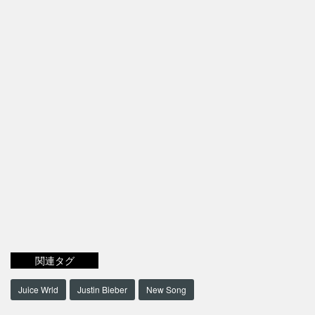
関連タグ
Juice Wrld
Justin Bieber
New Song