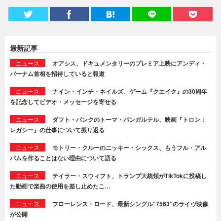
最新記事
ニュース
オアシス、ドキュメンタリーのプレミア上映にアンディ・
バーナム首相を招待していると報道
ニュース
ナイン・インチ・ネイルズ、ゲーム『クエイク』の30周年
を記念してビデオ・メッセージを寄せる
ニュース
ダフト・パンクのトーマ・バンガルテル、映画『トロン：
レガシー』の仕事について振り返る
ニュース
モトリー・クルーのニッキー・シックス、もうフル・アル
バムを作ることはない理由について語る
ニュース
テイラー・スウィフト、トランプ大統領がTikTokに投稿し
た動画で楽曲の使用を差し止めたこ…
ニュース
フローレンス・ロード、最新シングル“7563”のライヴ映像
が公開