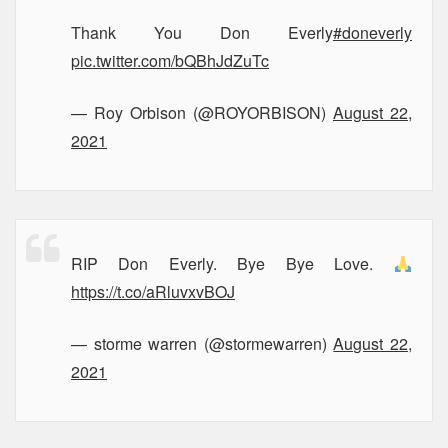
Thank You Don Everly
#doneverly
pic.twitter.com/bQBhJdZuTc
— Roy Orbison (@ROYORBISON)
August 22,
2021
RIP Don Everly. Bye Bye Love.
https://t.co/aRluvxvBOJ
— storme warren (@stormewarren)
August 22,
2021