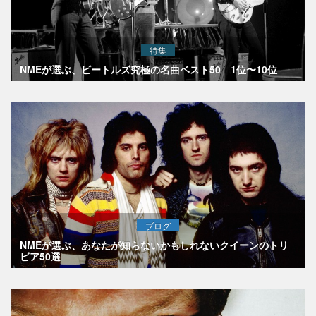
特集
NMEが選ぶ、ビートルズ究極の名曲ベスト50 1位〜10位
ブログ
NMEが選ぶ、あなたが知らないかもしれないクイーンのトリ
ビア50選