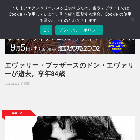
よりよいエクスペリエンスを提供するため、当ウェブサイトでは
T
o
Cookie を使用しています。引き続き閲覧する場合、Cookie の使用
g
を承諾したものとみなされます。
g
OK
プライバシーポリシー
l
e
n
a
v
i
エヴァリー・ブラザースのドン・エヴァリ
g
ーが逝去。享年84歳
a
t
2021.8.23 月曜日
i
o
n