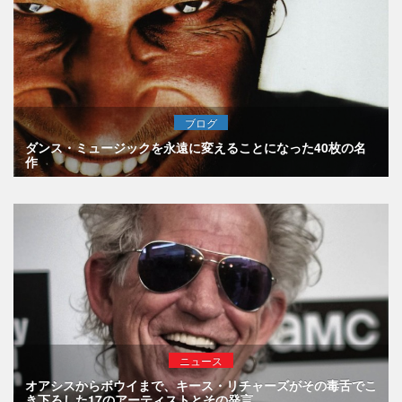
ブログ
ダンス・ミュージックを永遠に変えることになった40枚の名
作
ニュース
オアシスからボウイまで、キース・リチャーズがその毒舌でこ
き下ろした17のアーティストとその発言