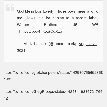
God bless Don Everly. Those boys mean a lot to
me. Hows this for a start to a record label,
Warner Brothers 45 WB
-1
https://t.co/4nKXSCqXxg
— Mark Lamarr (@lamarr_mark)
August 22,
2021
https://twitter.com/gretchenpeters/status/142930765652368
1801
https://twitter.com/GregProops/status/14293419836721766
42