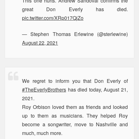
This one hurts. Andrew Sandoval confirms the
great Don Everly has died.
pic.twitter.com/XRp017QjZo
— Stephen Thomas Erlewine (@sterlewine)
August 22, 2021
We regret to inform you that Don Everly of
#TheEverlyBrothers
has died today, August 21,
2021.
Roy Orbison loved them as friends and looked
up to them as musicians. They helped Roy
become a songwriter, move to Nashville and
much, much more.