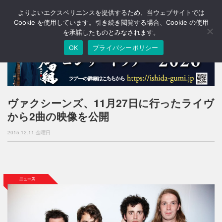
よりよいエクスペリエンスを提供するため、当ウェブサイトでは
T
o
Cookie を使用しています。引き続き閲覧する場合、Cookie の使用
g
を承諾したものとみなされます。
g
OK
プライバシーポリシー
l
e
n
a
v
i
ヴァクシーンズ、11月27日に行ったライヴ
g
から2曲の映像を公開
a
t
2015.12.11 金曜日
i
o
n