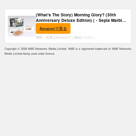
(What's The Story) Morning Glory? (30th
Anniversary Deluxe Edition) ( - Sepia Marble
Vinyl) [Analog]
Amazonで見る
価格・在庫はAmazonでご確認ください
Copyright © 2026 NME Networks Media Limited. NME is a registered trademark of NME Networks
Media Limited being used under licence.