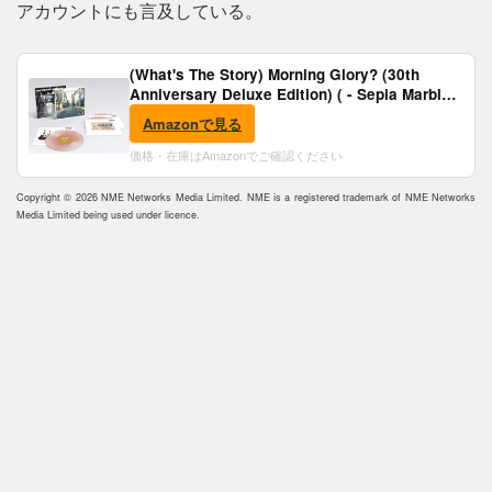
アカウントにも言及している。
(What's The Story) Morning Glory? (30th
Anniversary Deluxe Edition) ( - Sepia Marble
Vinyl) [Analog]
Amazonで見る
価格・在庫はAmazonでご確認ください
Copyright © 2026 NME Networks Media Limited. NME is a registered trademark of NME Networks
Media Limited being used under licence.