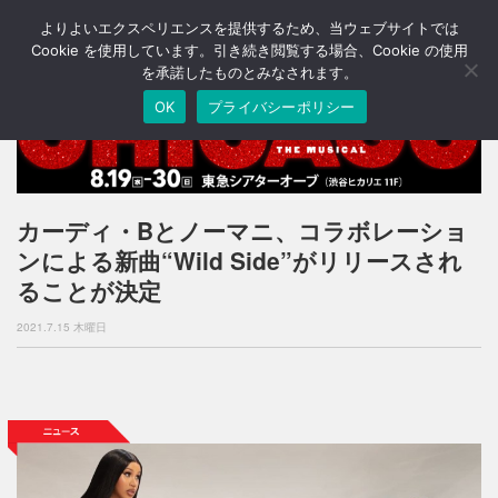
よりよいエクスペリエンスを提供するため、当ウェブサイトでは
T
o
Cookie を使用しています。引き続き閲覧する場合、Cookie の使用
g
を承諾したものとみなされます。
g
OK
プライバシーポリシー
l
e
n
a
v
i
カーディ・Bとノーマニ、コラボレーショ
g
ンによる新曲“Wild Side”がリリースされ
a
t
ることが決定
i
o
2021.7.15 木曜日
n