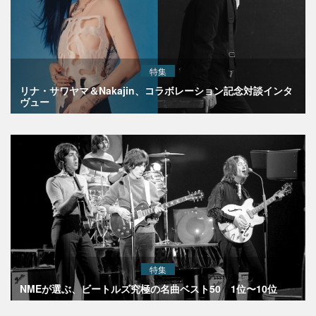
特集
リナ・サワヤマ＆Nakajin、コラボレーション記念対談インタ
ヴュー
特集
NMEが選ぶ、ビートルズ究極の名曲ベスト50 1位〜10位