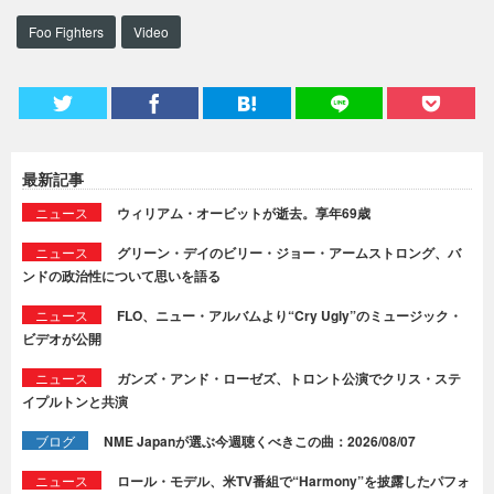
Foo Fighters
Video
最新記事
ニュース
ウィリアム・オービットが逝去。享年69歳
ニュース
グリーン・デイのビリー・ジョー・アームストロング、バ
ンドの政治性について思いを語る
ニュース
FLO、ニュー・アルバムより“Cry Ugly”のミュージック・
ビデオが公開
ニュース
ガンズ・アンド・ローゼズ、トロント公演でクリス・ステ
イプルトンと共演
ブログ
NME Japanが選ぶ今週聴くべきこの曲：2026/08/07
ニュース
ロール・モデル、米TV番組で“Harmony”を披露したパフォ