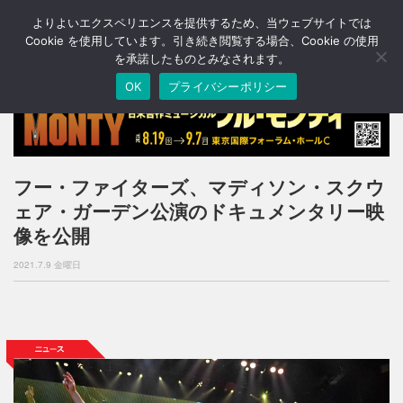
よりよいエクスペリエンスを提供するため、当ウェブサイトでは
T
o
Cookie を使用しています。引き続き閲覧する場合、Cookie の使用
g
を承諾したものとみなされます。
g
OK
プライバシーポリシー
l
e
n
a
v
i
フー・ファイターズ、マディソン・スクウ
g
ェア・ガーデン公演のドキュメンタリー映
a
t
像を公開
i
o
2021.7.9 金曜日
n