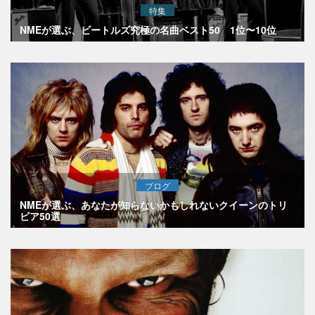
特集
NMEが選ぶ、ビートルズ究極の名曲ベスト50 1位〜10位
ブログ
NMEが選ぶ、あなたが知らないかもしれないクイーンのトリ
ビア50選