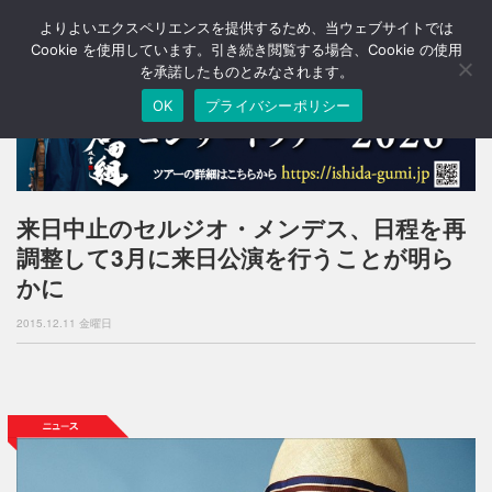
よりよいエクスペリエンスを提供するため、当ウェブサイトでは
T
o
Cookie を使用しています。引き続き閲覧する場合、Cookie の使用
g
を承諾したものとみなされます。
g
OK
プライバシーポリシー
l
e
n
a
v
i
来日中止のセルジオ・メンデス、日程を再
g
調整して3月に来日公演を行うことが明ら
a
t
かに
i
o
2015.12.11 金曜日
n