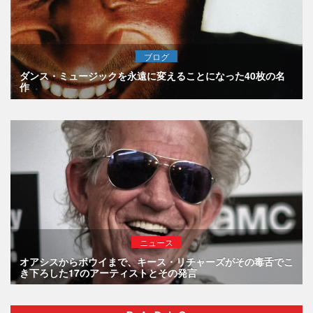
ブログ
ダンス・ミュージックを永遠に変えることになった40枚の名
作
ニュース
オアシスからボウイまで、キース・リチャーズがその毒舌でこ
き下ろした17のアーティストとその発言