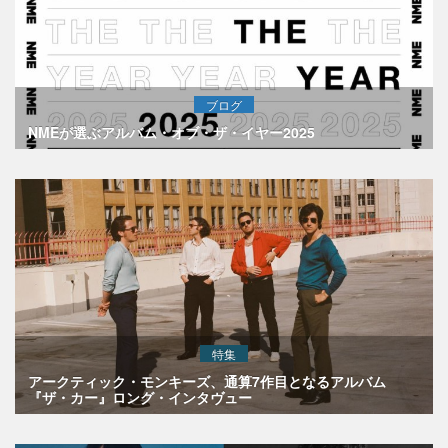
ブログ
NMEが選ぶアルバム・オブ・ザ・イヤー2025
特集
アークティック・モンキーズ、通算7作目となるアルバム
『ザ・カー』ロング・インタヴュー