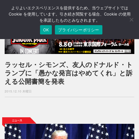
よりよいエクスペリエンスを提供するため、当ウェブサイトでは
T
o
Cookie を使用しています。引き続き閲覧する場合、Cookie の使用
g
を承諾したものとみなされます。
g
OK
プライバシーポリシー
l
e
n
a
v
i
ラッセル・シモンズ、友人のドナルド・ト
g
ランプに「愚かな発言はやめてくれ」と訴
a
t
える公開書簡を発表
i
o
2015.12.10 木曜日
n