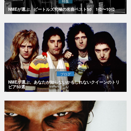
特集
NMEが選ぶ、ビートルズ究極の名曲ベスト50 1位〜10位
ブログ
NMEが選ぶ、あなたが知らないかもしれないクイーンのトリ
ビア50選