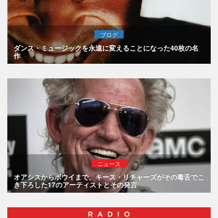
ブログ
ダンス・ミュージックを永遠に変えることになった40枚の名
作
ニュース
オアシスからボウイまで、キース・リチャーズがその毒舌でこ
き下ろした17のアーティストとその発言