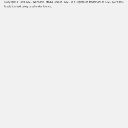
Copyright © 2026 NME Networks Media Limited. NME is a registered trademark of NME Networks
Media Limited being used under licence.