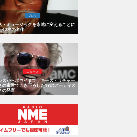
ブログ
ス・ミュージックを永遠に変えることに
た40枚の名作
ニュース
シスからボウイまで、キース・リチャー
その毒舌でこき下ろした17のアーティス
その発言