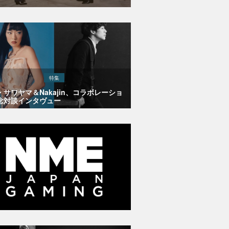
特集
・サワヤマ＆Nakajin、コラボレーショ
念対談インタヴュー