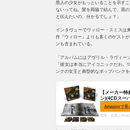
黒人の少女がもっといることを示すこ
ないってね。髪を両脇で結んで、黒の
と伝えたいの。分かるでしょ？」
インタヴューでウィロー・スミスは来
作『ウィロー』よりも多くのゲストが
ンも含まれている。
「アルバムにはアヴリル・ラヴィー
「彼女は本当にアイコニックだわ。1
ンクの女王と典型的なポップパンクを
【メーカー特
ン)(4CDスー
典:B2ポスター
Amazonで見
価格・在庫はAma