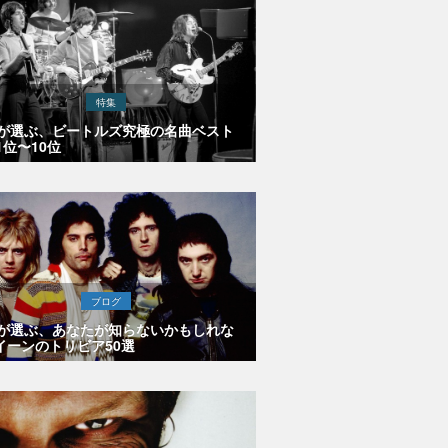
特集
Eが選ぶ、ビートルズ究極の名曲ベスト
1位〜10位
ブログ
Eが選ぶ、あなたが知らないかもしれな
イーンのトリビア50選