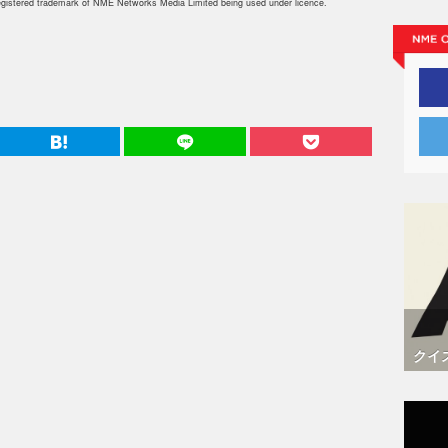
istered trademark of NME Networks Media Limited being used under licence.
クイ