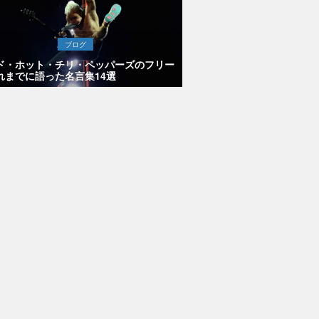
ブログ
ド・ホット・チリ・ペッパーズのフリー
れまでに語った名言集14選