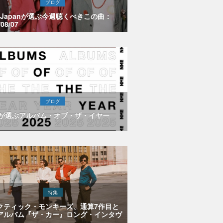
ブログ
E Japanが選ぶ今週聴くべきこの曲：
/08/07
ブログ
Eが選ぶアルバム・オブ・ザ・イヤー
特集
クティック・モンキーズ、通算7作目と
アルバム『ザ・カー』ロング・インタヴ