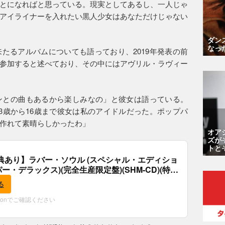
とになればと思っている。現実としてあるし、一人じゃ
アイライナーを入れたい黒人少女はあなただけじゃない
ダン
なっ
たるアルバムについても語っており、2019年発表の前
参加すると述べており、その中にはアヴリル・ラヴィー
ンとの曲もあるから楽しみなの」と彼女は語っている。
3歳から16歳まで彼女は私のアイドルだった。ポップパ
作れて素晴らしかったわ」
オア
ズが
トと
典あり】ラバー・ソウル (スペシャル・エディショ
パー・デラックス)(完全生産限定盤)(SHM-CD)(特
付)
る
zonでご確認ください